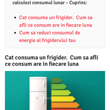
0
calculezi consumul lunar – Cuprins:
.
Cat consuma un frigider. Cum sa
2
afli ce consum are in fiecare luna
0
Cum sa reduci consumul de
2
energie al frigiderului tau
4
Cat consuma un frigider. Cum sa afli
ce consum are in fiecare luna