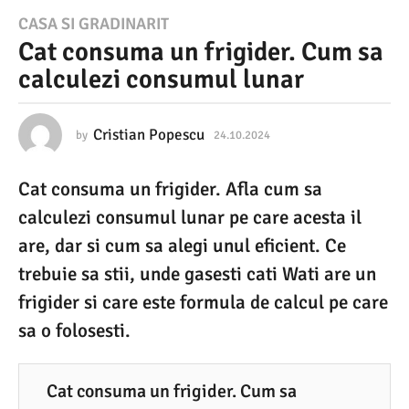
2
CASA SI GRADINARIT
Cat consuma un frigider. Cum sa
4
calculezi consumul lunar
.
1
0
Cristian Popescu
by
24.10.2024
2
4
.
.
Cat consuma un frigider. Afla cum sa
1
2
0
calculezi consumul lunar pe care acesta il
0
.
2
are, dar si cum sa alegi unul eficient. Ce
2
0
trebuie sa stii, unde gasesti cati Wati are un
4
2
4
frigider si care este formula de calcul pe care
2
sa o folosesti.
4
.
1
Cat consuma un frigider. Cum sa