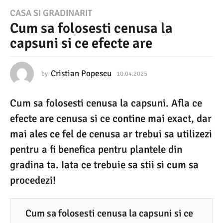
1
CASA SI GRADINARIT
Cum sa folosesti cenusa la
0
capsuni si ce efecte are
.
0
4
Cristian Popescu
by
10.04.2025
1
0
.
.
Cum sa folosesti cenusa la capsuni. Afla ce
0
2
4
efecte are cenusa si ce contine mai exact, dar
0
.
2
mai ales ce fel de cenusa ar trebui sa utilizezi
2
0
pentru a fi benefica pentru plantele din
5
2
5
gradina ta. Iata ce trebuie sa stii si cum sa
1
procedezi!
0
.
0
Cum sa folosesti cenusa la capsuni si ce