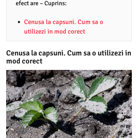
4
efect are – Cuprins:
.
Cenusa la capsuni. Cum sa o
2
utilizezi in mod corect
0
2
5
Cenusa la capsuni. Cum sa o utilizezi in
mod corect