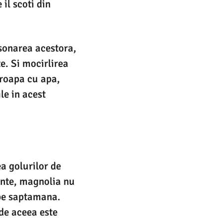
il scoti din
asonarea acestora,
e. Si mocirlirea
groapa cu apa,
le in acest
a golurilor de
ente, magnolia nu
 pe saptamana.
 de aceea este