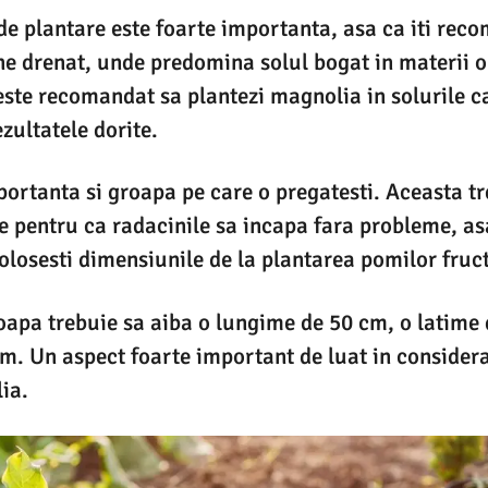
de plantare este foarte importanta, asa ca iti rec
ne drenat, unde predomina solul bogat in materii o
 este recomandat sa plantezi magnolia in solurile c
ezultatele dorite.
portanta si groapa pe care o pregatesti. Aceasta tr
 pentru ca radacinile sa incapa fara probleme, asa
osesti dimensiunile de la plantarea pomilor fructi
apa trebuie sa aiba o lungime de 50 cm, o latime 
. Un aspect foarte important de luat in considera
ia.