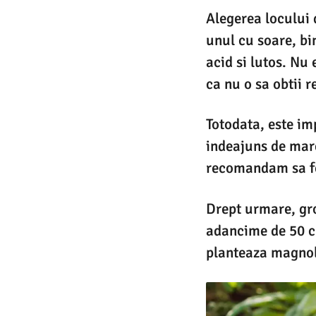
Alegerea locului 
unul cu soare, bi
acid si lutos. Nu
ca nu o sa obtii r
Totodata, este im
indeajuns de mare
recomandam sa fol
Drept urmare, gro
adancime de 50 cm
planteaza magnol