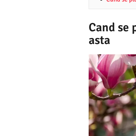
5
.
2
Cand se 
0
asta
2
6