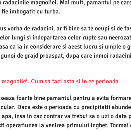
 radacinile magnoliei. Mai mult, pamantul pe care 
 fie imbogatit cu turba.
us vorba de radacini, ar fi bine sa te ocupi si de f
elor lungi si indepartarea celor rupte sau necrozat
asa ca ia in considerare si acest lucru si umple o 
gunoi de grajd proaspat, dupa care inmoi radacini
 magnoliei. Cum sa faci asta si in ce perio
a
da
seaza foarte bine pamantul pentru a evita formare
dicular. Daca este o perioada cu precipitatii abund
 apa, insa in caz contrar va trebui sa o uzi o data
sti operatiunea la venirea primului inghet. Tocmai