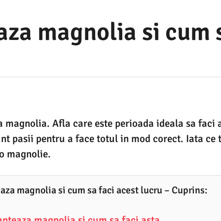
aza magnolia si cum s
 magnolia. Afla care este perioada ideala sa faci 
t pasii pentru a face totul in mod corect. Iata ce tr
 o magnolie.
aza magnolia si cum sa faci acest lucru – Cuprins:
anteaza magnolia si cum sa faci asta