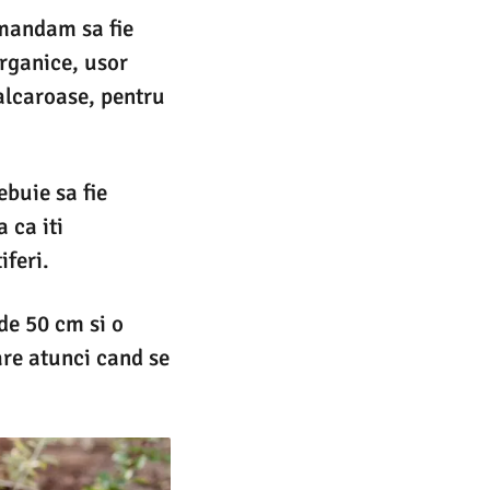
omandam sa fie
rganice, usor
alcaroase, pentru
ebuie sa fie
 ca iti
feri.
de 50 cm si o
re atunci cand se