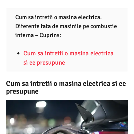
0
.
Cum sa intretii o masina electrica.
Diferente fata de masinile pe combustie
2
interna – Cuprins:
0
2
Cum sa intretii o masina electrica
5
si ce presupune
Cum sa intretii o masina electrica si ce
presupune