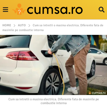
HOME
AUTO
Cum sa intretii o masina electrica. Diferente fata de
masinile pe combustie interna
Cum sa intretii o masina electrica. Diferente fata de masinile pe
combustie interna