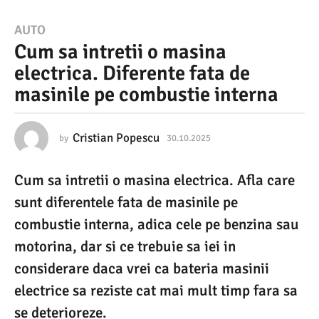
3
AUTO
Cum sa intretii o masina
0
electrica. Diferente fata de
.
masinile pe combustie interna
1
0
.
Cristian Popescu
by
30.10.2025
3
0
2
.
Cum sa intretii o masina electrica. Afla care
1
0
0
sunt diferentele fata de masinile pe
2
.
2
combustie interna, adica cele pe benzina sau
5
0
motorina, dar si ce trebuie sa iei in
2
3
5
considerare daca vrei ca bateria masinii
0
electrice sa reziste cat mai mult timp fara sa
.
se deterioreze.
1