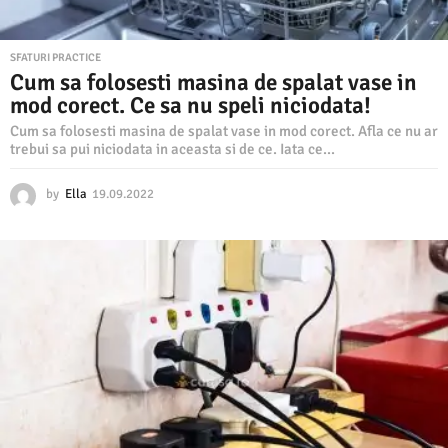
SFATURI PRACTICE
Cum sa folosesti masina de spalat vase in
mod corect. Ce sa nu speli niciodata!
Cum sa folosesti masina de spalat vase in mod corect. Afla ce nu ar
trebui sa pui niciodata in aceasta si de ce. Iata ce...
by
Ella
19.09.2022
1
9
.
0
9
.
2
0
2
2