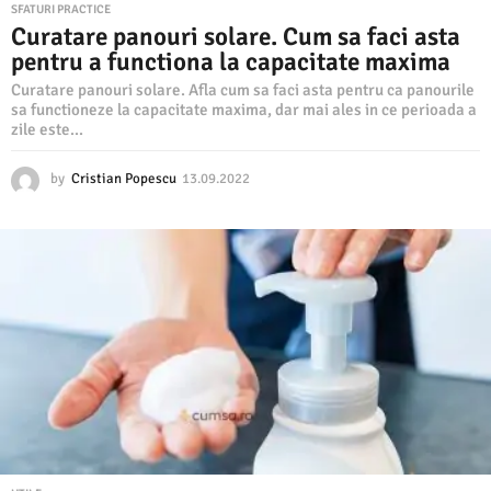
SFATURI PRACTICE
Curatare panouri solare. Cum sa faci asta
pentru a functiona la capacitate maxima
Curatare panouri solare. Afla cum sa faci asta pentru ca panourile
sa functioneze la capacitate maxima, dar mai ales in ce perioada a
zile este...
by
Cristian Popescu
13.09.2022
1
3
.
0
9
.
2
0
2
2