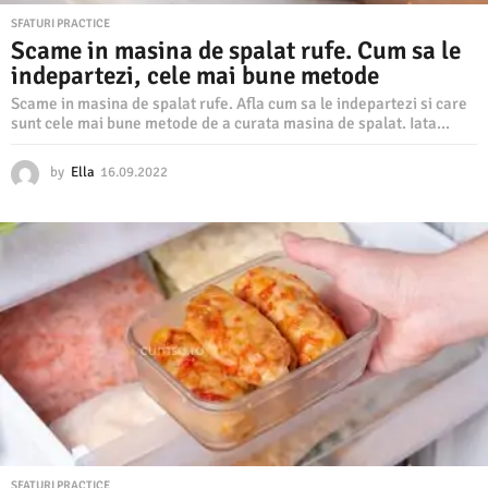
SFATURI PRACTICE
Scame in masina de spalat rufe. Cum sa le
indepartezi, cele mai bune metode
Scame in masina de spalat rufe. Afla cum sa le indepartezi si care
sunt cele mai bune metode de a curata masina de spalat. Iata...
by
Ella
16.09.2022
1
6
.
0
9
.
2
0
2
2
SFATURI PRACTICE