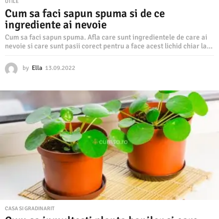
UTILE
Cum sa faci sapun spuma si de ce
ingrediente ai nevoie
Cum sa faci sapun spuma. Afla care sunt ingredientele de care ai
nevoie si care sunt pasii corect pentru a face acest lichid chiar la...
by
Ella
13.09.2022
1
3
.
0
9
.
2
0
2
2
CASA SI GRADINARIT