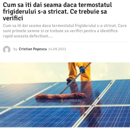
Cum sa iti dai seama daca termostatul
frigiderului s-a stricat. Ce trebuie sa
verifici
Cum sa iti dai seama daca termostatul frigiderului s-a stricat. Care
sunt primele semne si ce trebuie sa verifici pentru a identifica
rapid aceasta defectiuni....
by
Cristian Popescu
14.09.2022
1
4
.
0
9
.
2
0
2
2