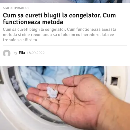
SFATURI PRACTICE
Cum sa cureti blugii la congelator. Cum
functioneaza metoda
Cum sa cureti blugii la congelator. Cum functioneaza aceasta
metoda si cine recomanda sa o folosim cu incredere. Iata ce
trebuie sa stii si tu...
by
Ella
18.09.2022
1
8
.
0
9
.
2
0
2
2