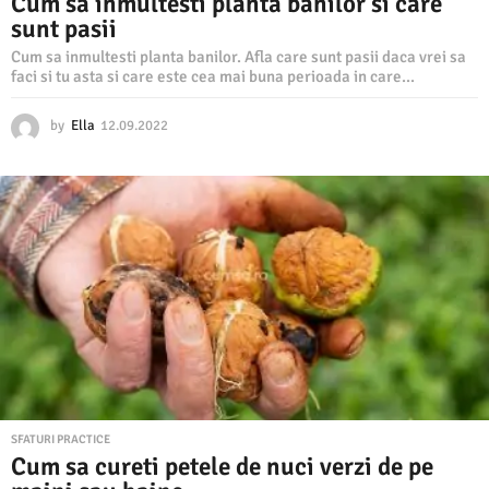
Cum sa inmultesti planta banilor si care
sunt pasii
Cum sa inmultesti planta banilor. Afla care sunt pasii daca vrei sa
faci si tu asta si care este cea mai buna perioada in care...
by
Ella
12.09.2022
1
2
.
0
9
.
2
0
2
2
SFATURI PRACTICE
Cum sa cureti petele de nuci verzi de pe