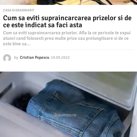
CASA SI GRADINARIT
Cum sa eviti supraincarcarea prizelor si de
ce este indicat sa faci asta
Cum sa eviti supraincarcarea prizelor. Afla la ce pericole te expui
atunci cand folosesti prea multe prize sau prelungitoare si de ce
este bine sa...
by
Cristian Popescu
19.09.2022
1
9
.
0
9
.
2
0
2
2