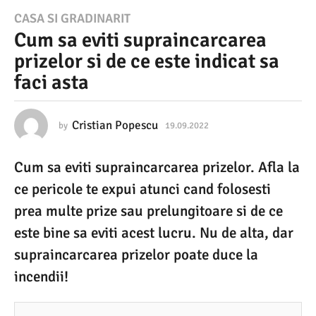
1
CASA SI GRADINARIT
Cum sa eviti supraincarcarea
9
prizelor si de ce este indicat sa
.
faci asta
0
9
.
Cristian Popescu
by
19.09.2022
1
9
2
.
Cum sa eviti supraincarcarea prizelor. Afla la
0
0
9
ce pericole te expui atunci cand folosesti
2
.
2
prea multe prize sau prelungitoare si de ce
2
0
este bine sa eviti acest lucru. Nu de alta, dar
2
1
2
supraincarcarea prizelor poate duce la
9
incendii!
.
0