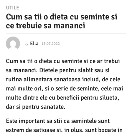
1
UTILE
Cum sa tii o dieta cu seminte si
5
ce trebuie sa mananci
.
0
7
Ella
by
15.07.2022
1
5
.
.
Cum sa tii o dieta cu seminte si ce ar trebui
0
2
7
sa mananci. Dietele pentru slabit sau si
0
.
2
rutina alimentara sanatoasa includ, de cele
2
0
mai multe ori, si o serie de seminte, cele mai
2
2
2
multe dintre ele cu beneficii pentru silueta,
1
dar si pentru sanatate.
5
.
Este important sa stii ca semintele sunt
0
extrem de satioase si, in plus, sunt bogate in