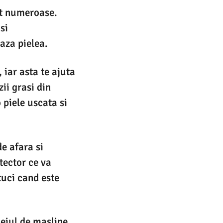
nt numeroase.
si
eaza pielea.
 iar asta te ajuta
zii grasi din
 piele uscata si
de afara si
tector ce va
tuci cand este
leiul de masline