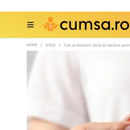
HOME
UTILE
Cum sa folosesti uleiul de masline pentru