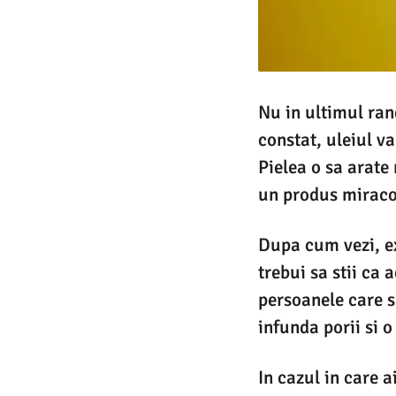
Nu in ultimul ran
constat, uleiul v
Pielea o sa arate
un produs miracol
Dupa cum vezi, ex
trebui sa stii ca 
persoanele care s
infunda porii si 
In cazul in care a