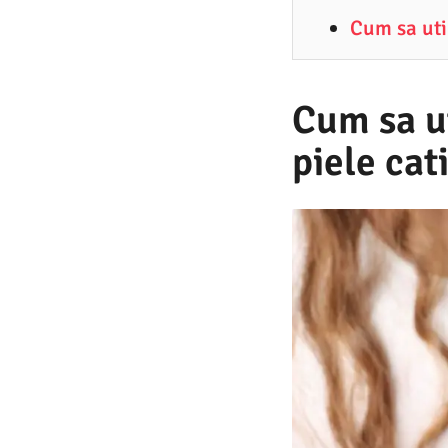
1
Cum sa util
.
2
0
Cum sa ut
2
piele cat
6