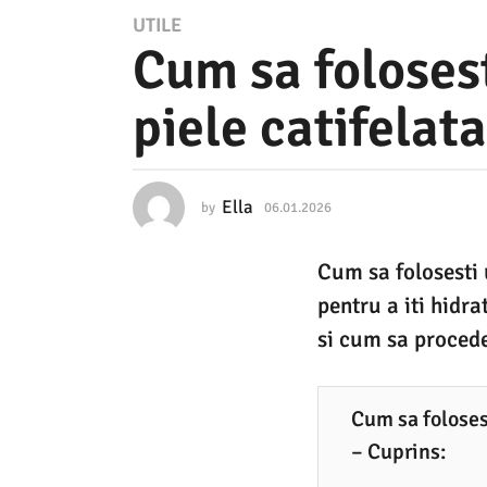
0
UTILE
Cum sa folosest
6
.
piele catifelata
0
1
.
Ella
by
06.01.2026
0
2
6
.
0
Cum sa folosesti u
0
2
1
pentru a iti hidrat
.
6
2
si cum sa procedez
0
0
2
6
6
Cum sa folosest
.
– Cuprins:
0