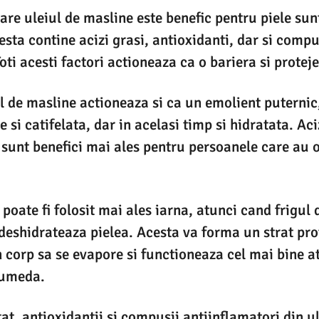
are uleiul de masline este benefic pentru piele su
sta contine acizi grasi, antioxidanti, dar si compu
oti acesti factori actioneaza ca o bariera si protej
ul de masline actioneaza si ca un emolient puternic,
e si catifelata, dar in acelasi timp si hidratata. Aci
 sunt benefici mai ales pentru persoanele care au o
poate fi folosit mai ales iarna, atunci cand frigul 
deshidrateaza pielea. Acesta va forma un strat pro
 corp sa se evapore si functioneaza cel mai bine a
 umeda.
at, antioxidantii si compusii antiinflamatori din u