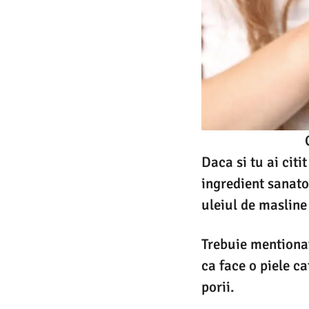
Daca si tu ai citi
ingredient sanatos
uleiul de masline
Trebuie mentionat
ca face o piele c
porii.