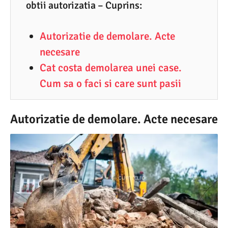
3
obtii autorizatia – Cuprins:
.
Autorizatie de demolare. Acte
2
necesare
0
Cat costa demolarea unei case.
2
Cum sa o faci si care sunt pasii
5
Autorizatie de demolare. Acte necesare