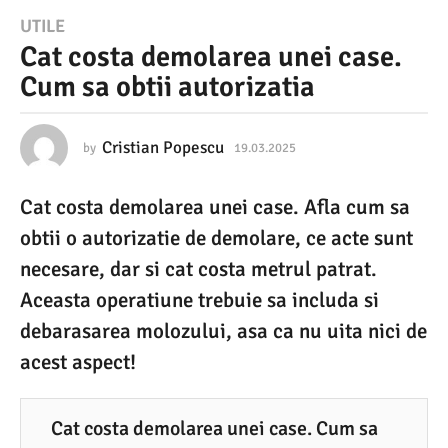
1
UTILE
Cat costa demolarea unei case.
9
Cum sa obtii autorizatia
.
0
3
Cristian Popescu
by
19.03.2025
1
9
.
.
Cat costa demolarea unei case. Afla cum sa
0
2
3
obtii o autorizatie de demolare, ce acte sunt
0
.
2
necesare, dar si cat costa metrul patrat.
2
0
Aceasta operatiune trebuie sa includa si
5
2
5
debarasarea molozului, asa ca nu uita nici de
1
acest aspect!
9
.
0
Cat costa demolarea unei case. Cum sa