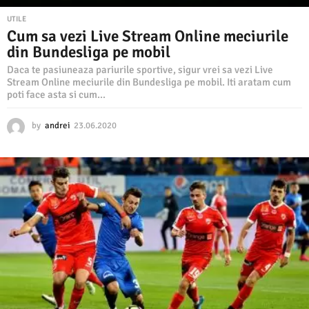
UTILE
Cum sa vezi Live Stream Online meciurile
din Bundesliga pe mobil
Daca te pasiuneaza pariurile sportive, sigur vrei sa vezi Live
Stream Online meciurile din Bundesliga pe mobil. Iti aratam cum
poti face asta si cum...
by
andrei
23.06.2020
2
3
.
0
6
.
2
0
2
0