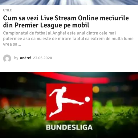
UTILE
Cum sa vezi Live Stream Online meciurile
din Premier League pe mobil
Campionatul de fotbal al Angliei este unul dintre cele mai
puternice asa ca nu este de mirare faptul ca extrem de multa lume
vrea sa...
by
andrei
23.06.2020
2
7
.
0
6
.
2
0
2
0