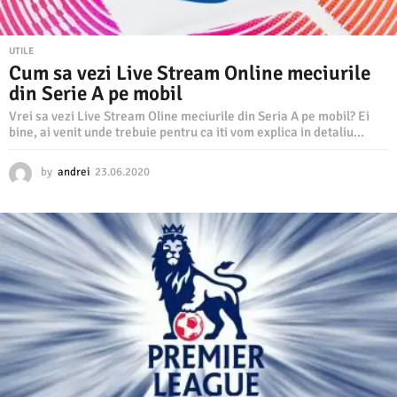
UTILE
Cum sa vezi Live Stream Online meciurile
din Serie A pe mobil
Vrei sa vezi Live Stream Oline meciurile din Seria A pe mobil? Ei
bine, ai venit unde trebuie pentru ca iti vom explica in detaliu...
by
andrei
23.06.2020
2
3
.
0
6
.
2
0
2
0