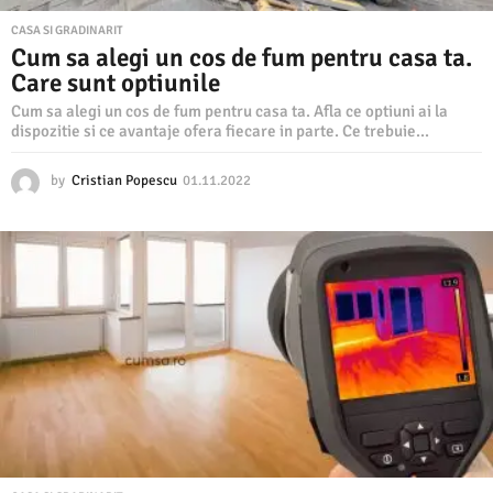
CASA SI GRADINARIT
Cum sa alegi un cos de fum pentru casa ta.
Care sunt optiunile
Cum sa alegi un cos de fum pentru casa ta. Afla ce optiuni ai la
dispozitie si ce avantaje ofera fiecare in parte. Ce trebuie...
by
Cristian Popescu
01.11.2022
0
1
.
1
1
.
2
0
2
2