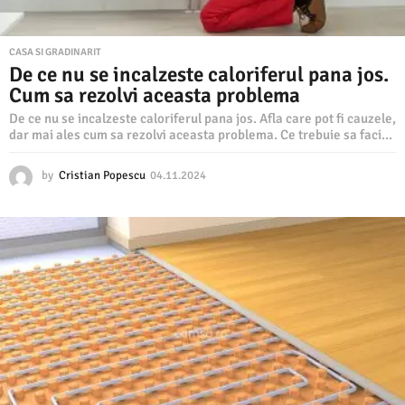
CASA SI GRADINARIT
De ce nu se incalzeste caloriferul pana jos.
Cum sa rezolvi aceasta problema
De ce nu se incalzeste caloriferul pana jos. Afla care pot fi cauzele,
dar mai ales cum sa rezolvi aceasta problema. Ce trebuie sa faci...
by
Cristian Popescu
04.11.2024
0
4
.
1
1
.
2
0
2
4