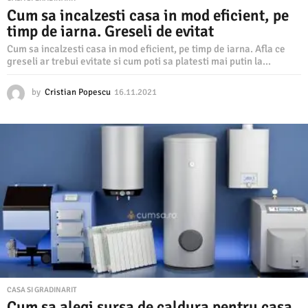
Cum sa incalzesti casa in mod eficient, pe
timp de iarna. Greseli de evitat
Cum sa incalzesti casa in mod eficient, pe timp de iarna. Afla ce
greseli ar trebui evitate si cum poti sa platesti mai putin la...
by
Cristian Popescu
16.11.2021
1
6
.
1
1
.
2
0
2
1
CASA SI GRADINARIT
Cum sa alegi sursa de caldura pentru casa