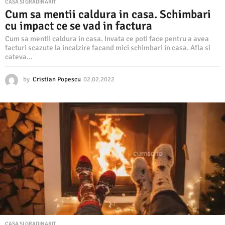
CASA SI GRADINARIT
Cum sa mentii caldura in casa. Schimbari
cu impact ce se vad in factura
Cum sa mentii caldura in casa. Invata ce poti face pentru a avea
facturi scazute la incalzire facand mici schimbari in casa. Afla si
cateva...
by
Cristian Popescu
02.02.2022
0
2
.
0
2
.
2
0
2
2
CASA SI GRADINARIT