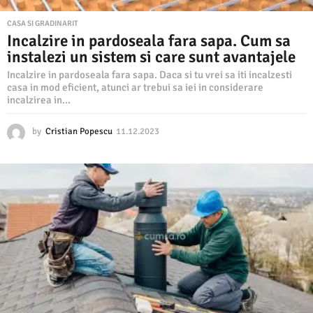
CASA SI GRADINARIT
Incalzire in pardoseala fara sapa. Cum sa
instalezi un sistem si care sunt avantajele
Incalzire in pardoseala fara sapa. Daca si tu vrei sa iti incalzesti
casa in mod eficient, atunci ar trebui sa iei in considerare
incalzirea in...
by
Cristian Popescu
11.12.2023
1
1
.
1
2
.
2
0
2
3