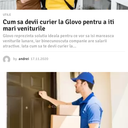
UTILE
Cum sa devii curier la Glovo pentru a iti
mari veniturile
Glovo reprezinta solutia ideala pentru ce vor sa isi mareasca
veniturile lunare, iar binecunoscuta companie are salarii
atractive. Iata cum sa te devii curier la...
by
andrei
17.11.2020
2
7
.
1
1
.
2
0
2
0