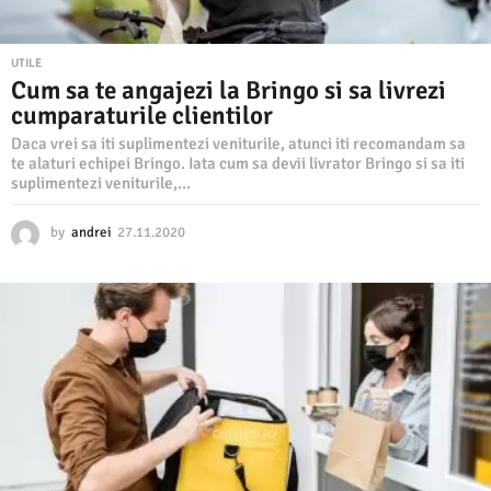
UTILE
Cum sa te angajezi la Bringo si sa livrezi
cumparaturile clientilor
Daca vrei sa iti suplimentezi veniturile, atunci iti recomandam sa
te alaturi echipei Bringo. Iata cum sa devii livrator Bringo si sa iti
suplimentezi veniturile,...
by
andrei
27.11.2020
2
7
.
1
1
.
2
0
2
0