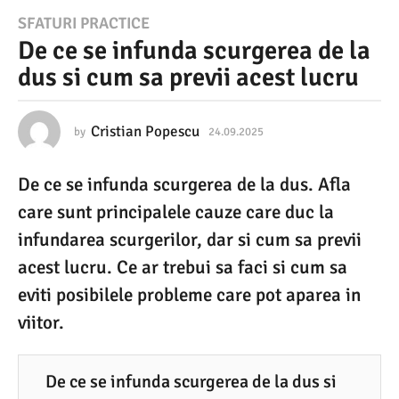
2
SFATURI PRACTICE
De ce se infunda scurgerea de la
4
dus si cum sa previi acest lucru
.
0
9
Cristian Popescu
by
24.09.2025
2
4
.
.
De ce se infunda scurgerea de la dus. Afla
0
2
9
care sunt principalele cauze care duc la
0
.
2
infundarea scurgerilor, dar si cum sa previi
2
0
acest lucru. Ce ar trebui sa faci si cum sa
5
2
5
eviti posibilele probleme care pot aparea in
2
viitor.
4
.
0
De ce se infunda scurgerea de la dus si