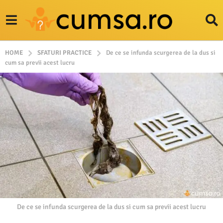
HOME
SFATURI PRACTICE
De ce se infunda scurgerea de la dus si
cum sa previi acest lucru
De ce se infunda scurgerea de la dus si cum sa previi acest lucru