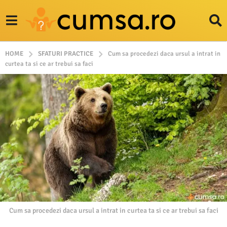
HOME
SFATURI PRACTICE
Cum sa procedezi daca ursul a intrat in
curtea ta si ce ar trebui sa faci
Cum sa procedezi daca ursul a intrat in curtea ta si ce ar trebui sa faci