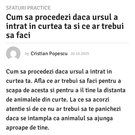
2
SFATURI PRACTICE
Cum sa procedezi daca ursul a
0
intrat in curtea ta si ce ar trebui
.
sa faci
1
0
.
Cristian Popescu
by
20.10.2025
2
0
2
.
Cum sa procedezi daca ursul a intrat in
1
0
0
curtea ta. Afla ce ar trebui sa faci pentru a
2
.
2
scapa de acesta si pentru a il tine la distanta
5
0
de animalele din curte. La ce sa acorzi
2
2
5
atentie si de ce nu ar trebui sa te panichezi
0
daca se intampla ca animalul sa ajunga
.
aproape de tine.
1