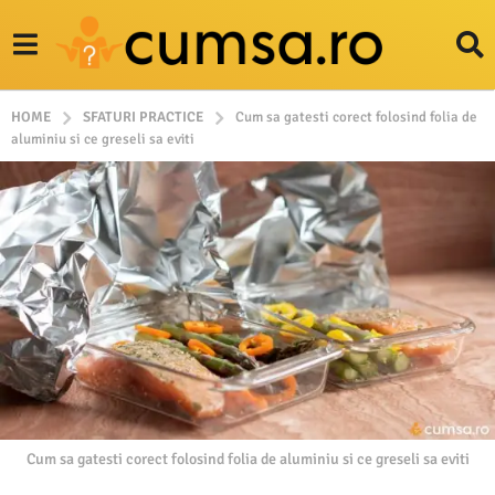
HOME
SFATURI PRACTICE
Cum sa gatesti corect folosind folia de
aluminiu si ce greseli sa eviti
Cum sa gatesti corect folosind folia de aluminiu si ce greseli sa eviti