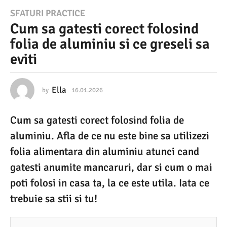
1
SFATURI PRACTICE
Cum sa gatesti corect folosind
6
folia de aluminiu si ce greseli sa
.
eviti
0
1
.
Ella
by
16.01.2026
1
6
2
.
Cum sa gatesti corect folosind folia de
0
0
1
aluminiu. Afla de ce nu este bine sa utilizezi
2
.
2
folia alimentara din aluminiu atunci cand
6
0
gatesti anumite mancaruri, dar si cum o mai
2
1
6
poti folosi in casa ta, la ce este utila. Iata ce
6
trebuie sa stii si tu!
.
0