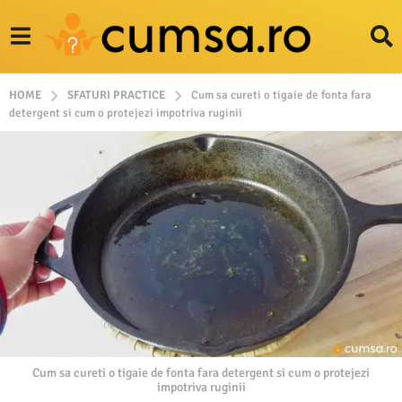
HOME
SFATURI PRACTICE
Cum sa cureti o tigaie de fonta fara
detergent si cum o protejezi impotriva ruginii
Cum sa cureti o tigaie de fonta fara detergent si cum o protejezi
impotriva ruginii