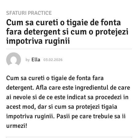
0
SFATURI PRACTICE
Cum sa cureti o tigaie de fonta
3
fara detergent si cum o protejezi
.
impotriva ruginii
0
2
.
Ella
by
03.02.2026
0
3
2
.
Cum sa cureti o tigaie de fonta fara
0
0
2
detergent. Afla care este ingredientul de care
2
.
2
ai nevoie si de ce este indicat sa procedezi in
6
0
acest mod, dar si cum sa protejezi tigaia
2
0
6
impotriva ruginii. Pasii pe care trebuie sa ii
3
urmezi!
.
0