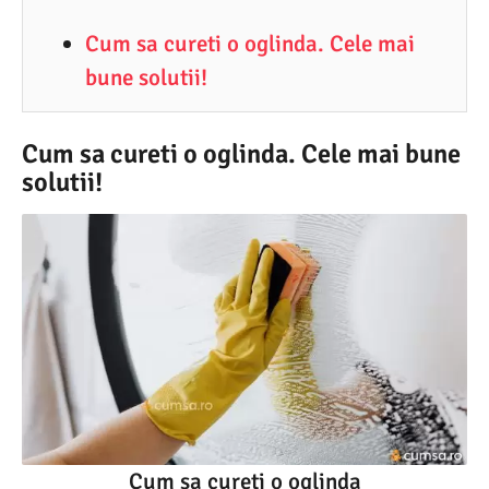
1
Cum sa cureti o oglinda. Cele mai
.
bune solutii!
2
0
2
Cum sa cureti o oglinda. Cele mai bune
solutii!
5
Cum sa cureti o oglinda