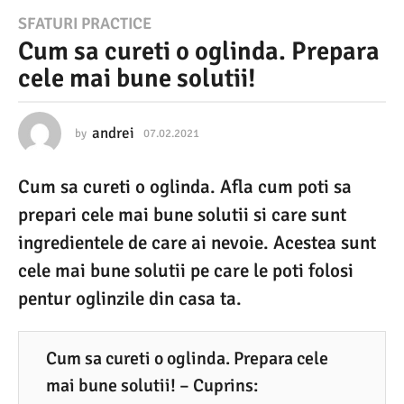
0
SFATURI PRACTICE
Cum sa cureti o oglinda. Prepara
7
cele mai bune solutii!
.
0
2
andrei
by
07.02.2021
2
5
.
.
Cum sa cureti o oglinda. Afla cum poti sa
0
2
1
prepari cele mai bune solutii si care sunt
0
.
2
ingredientele de care ai nevoie. Acestea sunt
2
0
cele mai bune solutii pe care le poti folosi
1
2
5
pentur oglinzile din casa ta.
2
5
.
Cum sa cureti o oglinda. Prepara cele
0
mai bune solutii! – Cuprins: