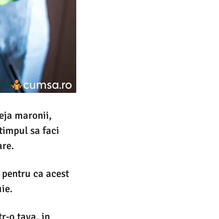
deja maronii,
timpul sa faci
are.
 pentru ca acest
ie.
r-o tava, in