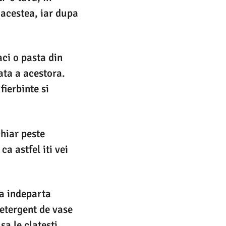
 acestea, iar dupa
ci o pasta din
ata a acestora.
fierbinte si
chiar peste
ca astfel iti vei
 a indeparta
detergent de vase
sa le clatesti