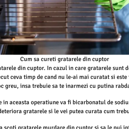
Cum sa cureti gratarele din cuptor
tarele din cuptor. In cazul in care gratarele sunt 
cut ceva timp de cand nu le-ai mai curatat si este 
oc greu, insa trebuie sa te inarmezi cu putina rabd
e in aceasta operatiune va fi bicarbonatul de sodiu
deteriora gratarele si le vei putea curata cum trebu
a scoti gratarele murdare din cuptor si sa le pui int