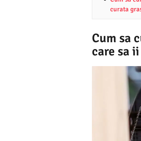
3
curata gr
.
2
0
Cum sa cu
2
care sa i
6