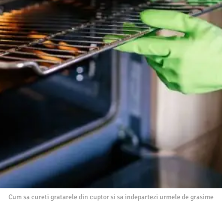
Cum sa cureti gratarele din cuptor si sa indepartezi urmele de grasime