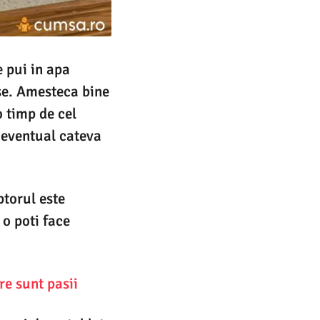
e pui in apa
se. Amesteca bine
o timp de cel
 eventual cateva
ptorul este
 o poti face
re sunt pasii