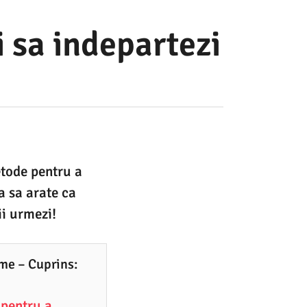
i sa indepartezi
etode pentru a
a sa arate ca
ii urmezi!
ime – Cuprins:
 pentru a