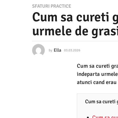
0
SFATURI PRACTICE
Cum sa cureti g
3
.
urmele de gra
0
3
.
Ella
by
03.03.2026
0
2
3
.
0
Cum sa cureti gra
0
2
3
indeparta urmele 
.
6
2
atunci cand erau n
0
0
2
3
6
Cum sa cureti 
.
0
Cum sa cure