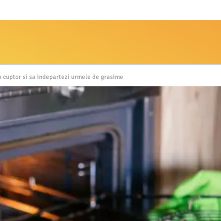
n cuptor si sa indepartezi urmele de grasime