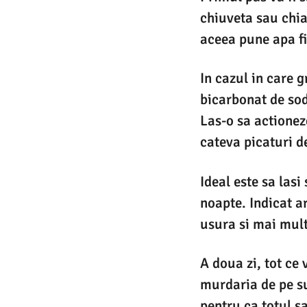
chiuveta sau chia
aceea pune apa fie
In cazul in care 
bicarbonat de sod
Las-o sa actionez
cateva picaturi d
Ideal este sa las
noapte. Indicat ar
usura si mai mul
A doua zi, tot ce 
murdaria de pe su
pentru ca totul sa