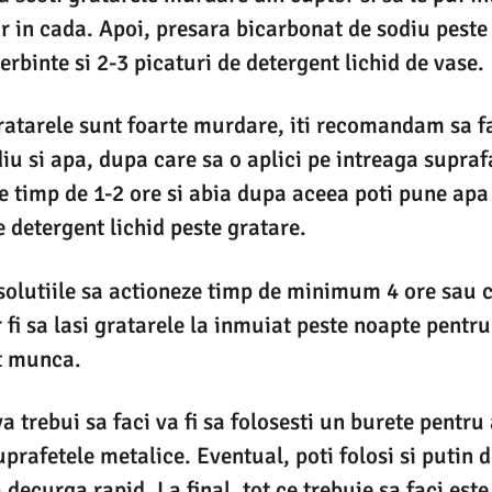
r in cada. Apoi, presara bicarbonat de sodiu peste
rbinte si 2-3 picaturi de detergent lichid de vase.
gratarele sunt foarte murdare, iti recomandam sa fa
iu si apa, dupa care sa o aplici pe intreaga supraf
e timp de 1-2 ore si abia dupa aceea poti pune apa 
e detergent lichid peste gratare.
i solutiile sa actioneze timp de minimum 4 ore sau 
 fi sa lasi gratarele la inmuiat peste noapte pentru 
t munca.
va trebui sa faci va fi sa folosesti un burete pentru
prafetele metalice. Eventual, poti folosi si putin 
 decurga rapid. La final, tot ce trebuie sa faci este 