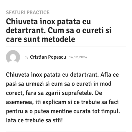
1
SFATURI PRACTICE
Chiuveta inox patata cu
4
detartrant. Cum sa o cureti si
.
care sunt metodele
1
2
.
Cristian Popescu
by
14.12.2024
1
4
2
.
Chiuveta inox patata cu detartrant. Afla ce
1
0
2
pasi sa urmezi si cum sa o cureti in mod
2
.
2
corect, fara sa zgarii suprafetele. De
4
0
asemenea, iti explicam si ce trebuie sa faci
2
1
4
pentru a o putea mentine curata tot timpul.
4
Iata ce trebuie sa stii!
.
1