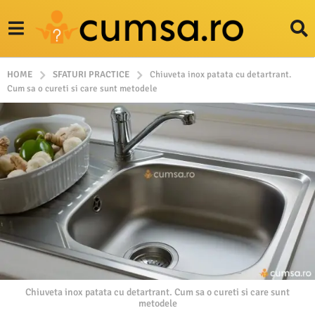
HOME
SFATURI PRACTICE
Chiuveta inox patata cu detartrant.
Cum sa o cureti si care sunt metodele
Chiuveta inox patata cu detartrant. Cum sa o cureti si care sunt
metodele