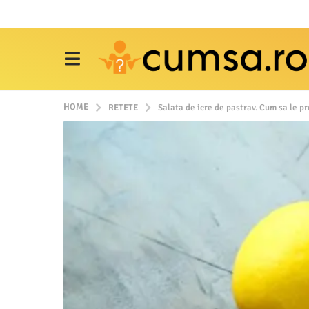
HOME
RETETE
Salata de icre de pastrav. Cum sa le p