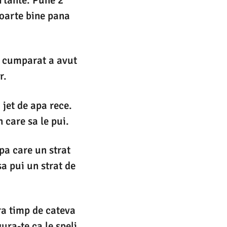
rtante. Pune 2
foarte bine pana
i cumparat a avut
r.
 jet de apa rece.
 care sa le pui.
upa care un strat
sa pui un strat de
ra timp de cateva
ura-te ca le speli