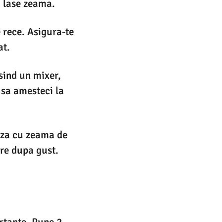
i lase zeama.
e rece. Asigura-te
at.
osind un mixer,
 sa amesteci la
aza cu zeama de
are dupa gust.