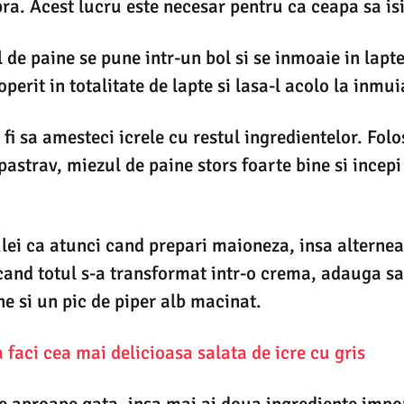
ra. Acest lucru este necesar pentru ca ceapa sa is
 de paine se pune intr-un bol si se inmoaie in lapt
perit in totalitate de lapte si lasa-l acolo la inmui
fi sa amesteci icrele cu restul ingredientelor. Fol
pastrav, miezul de paine stors foarte bine si incepi
lei ca atunci cand prepari maioneza, insa alterne
 cand totul s-a transformat intr-o crema, adauga s
ne si un pic de piper alb macinat.
faci cea mai delicioasa salata de icre cu gris