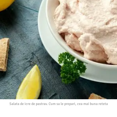
Salata de icre de pastrav. Cum sa le prepari, cea mai buna reteta