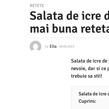
0
RETETE
Salata de icre 
8
.
mai buna retet
0
6
.
Ella
by
08.06.2023
1
2
5
.
0
Salata de icre de
0
2
6
nevoie, dar si ce 
.
3
2
trebuie sa stii!
0
1
2
5
3
Salata de icre 
.
Cuprins:
0