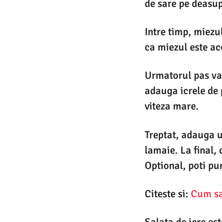
de sare pe deasup
Intre timp, miezul
ca miezul este aco
Urmatorul pas va 
adauga icrele de 
viteza mare.
Treptat, adauga u
lamaie. La final,
Optional, poti pu
Citeste si:
Cum sa 