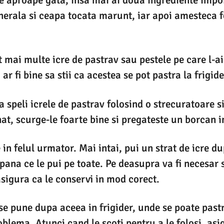
te aproape gata, insa mai ai doua ingrediente impo
nerala si ceapa tocata marunt, iar apoi amesteca 
mai multe icre de pastrav sau pestele pe care l-a
 ar fi bine sa stii ca acestea se pot pastra la frigide
a speli icrele de pastrav folosind o strecuratoare si
at, scurge-le foarte bine si pregateste un borcan in
 in felul urmator. Mai intai, pui un strat de icre d
 pana ce le pui pe toate. Pe deasupra va fi necesar 
asigura ca le conservi in mod corect.
se pune dupa aceea in frigider, unde se poate past
oblema. Atunci cand le scoti pentru a le folosi, asig