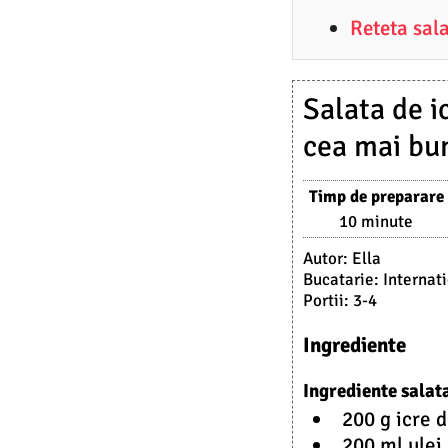
6
Reteta sala
.
2
0
Salata de i
2
cea mai bu
3
Timp de preparare
10 minute
Autor:
Ella
Bucatarie:
Internat
Portii:
3-4
Ingrediente
Ingrediente salata
200 g icre 
200 ml ulei