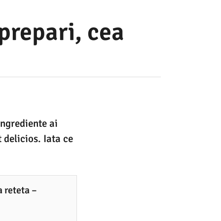
 prepari, cea
ingrediente ai
 delicios. Iata ce
a reteta –