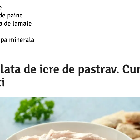
e
de paine
a de lamaie
 apa minerala
lata de icre de pastrav. Cu
i