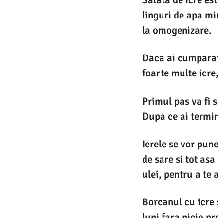
Salata de icre es
linguri de apa mi
la omogenizare.
Daca ai cumparat 
foarte multe icre,
Primul pas va fi s
Dupa ce ai termin
Icrele se vor pune
de sare si tot asa
ulei, pentru a te 
Borcanul cu icre 
luni fara nicio pr