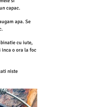
mele si
 un capac.
daugam apa. Se
c.
inatie cu iute,
 inca o ora la foc
ati niste