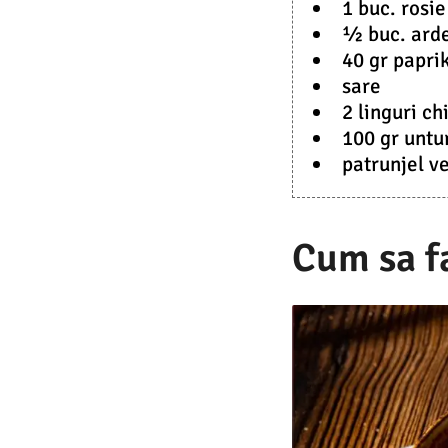
1 buc. rosie
½ buc. arde
40 gr papri
sare
2 linguri c
100 gr untu
patrunjel v
Cum sa fa