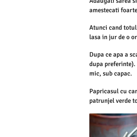
Adaugati sarea s
amestecati foarte 
Atunci cand totu
lasa in jur de o o
Dupa ce apa a sca
dupa preferinte).
mic, sub capac.
Papricasul cu car
patrunjel verde t