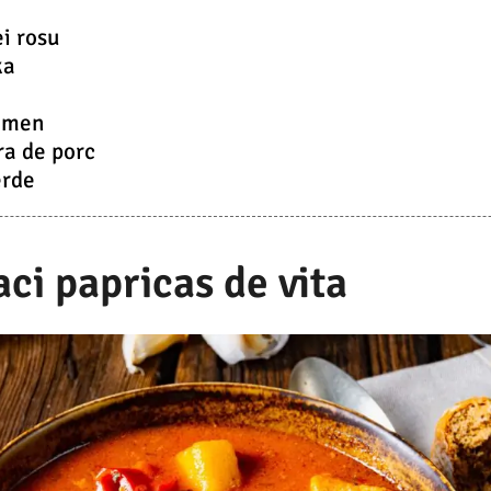
i rosu
ka
himen
ra de porc
erde
ci papricas de vita