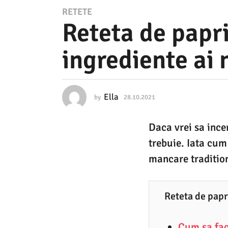
2
RETETE
Reteta de papri
8
.
ingrediente ai 
1
0
.
Ella
by
28.10.2021
0
2
6
.
0
Daca vrei sa ince
0
2
4
trebuie. Iata cum 
.
1
2
mancare traditio
0
0
2
6
3
Reteta de papri
.
0
Cum sa fac