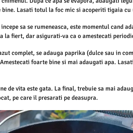
i chimenul. Dupa ce apa se evapora, adaugati legu
bine. Lasati totul la foc mic si acoperiti tigaia cu
l incepe sa se rumeneasca, este momentul cand a
ra la fiert, dar asigurati-va ca o amestecati periodi
zut complet, se adauga paprika (dulce sau in comb
 Amestecati foarte bine si mai adaugati apa. Lasati
ne de vita este gata. La final, trebuie sa mai adaug
ocat, pe care il presarati pe deasupra.