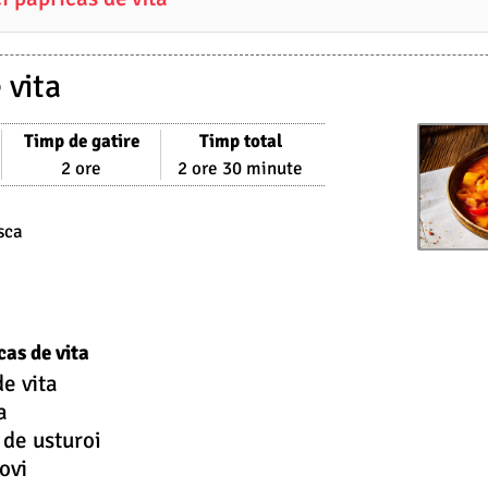
 vita
Timp de gatire
Timp total
2 ore
2 ore 30 minute
sca
cas de vita
e vita
a
 de usturoi
ovi