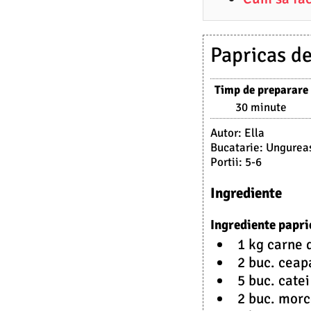
4
.
2
Papricas de
0
Timp de preparare
2
30 minute
3
Autor:
Ella
Bucatarie:
Ungurea
Portii:
5-6
Ingrediente
Ingrediente papri
1 kg carne d
2 buc. ceap
5 buc. catei
2 buc. morc