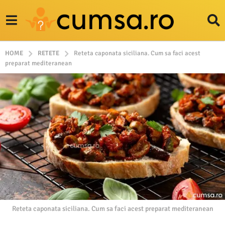
HOME
RETETE
Reteta caponata siciliana. Cum sa faci acest
preparat mediteranean
Reteta caponata siciliana. Cum sa faci acest preparat mediteranean