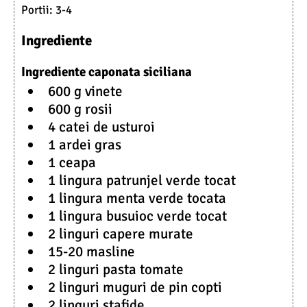
Portii:
3-4
Ingrediente
Ingrediente caponata siciliana
600 g vinete
600 g rosii
4 catei de usturoi
1 ardei gras
1 ceapa
1 lingura patrunjel verde tocat
1 lingura menta verde tocata
1 lingura busuioc verde tocat
2 linguri capere murate
15-20 masline
2 linguri pasta tomate
2 linguri muguri de pin copti
2 linguri stafide