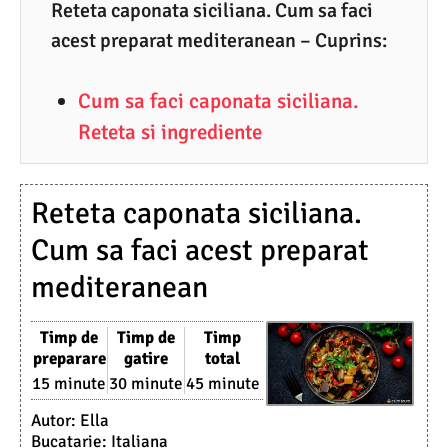
8
Reteta caponata siciliana. Cum sa faci
acest preparat mediteranean – Cuprins:
.
2
Cum sa faci caponata siciliana.
0
Reteta si ingrediente
2
4
Reteta caponata siciliana.
Cum sa faci acest preparat
mediteranean
Timp de
Timp de
Timp
preparare
gatire
total
15 minute
30 minute
45 minute
Autor:
Ella
Bucatarie:
Italiana