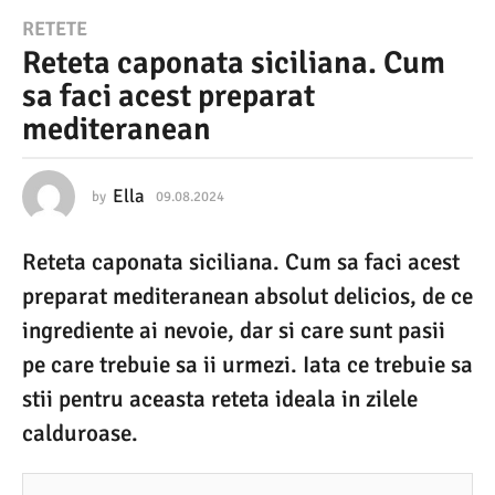
0
RETETE
Reteta caponata siciliana. Cum
9
sa faci acest preparat
.
mediteranean
0
8
.
Ella
by
09.08.2024
0
9
2
.
Reteta caponata siciliana. Cum sa faci acest
0
0
8
preparat mediteranean absolut delicios, de ce
2
.
2
ingrediente ai nevoie, dar si care sunt pasii
4
0
pe care trebuie sa ii urmezi. Iata ce trebuie sa
2
0
4
stii pentru aceasta reteta ideala in zilele
9
calduroase.
.
0