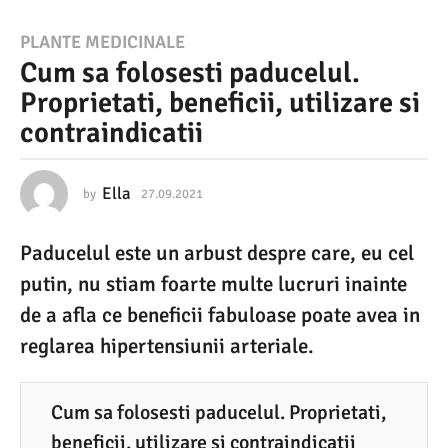
2
PLANTE MEDICINALE
Cum sa folosesti paducelul.
7
Proprietati, beneficii, utilizare si
.
contraindicatii
0
9
.
Ella
by
27.09.2021
2
7
2
.
Paducelul este un arbust despre care, eu cel
0
0
9
putin, nu stiam foarte multe lucruri inainte
2
.
2
de a afla ce beneficii fabuloase poate avea in
1
0
reglarea hipertensiunii arteriale.
2
2
1
7
.
Cum sa folosesti paducelul. Proprietati,
beneficii, utilizare si contraindicatii
0