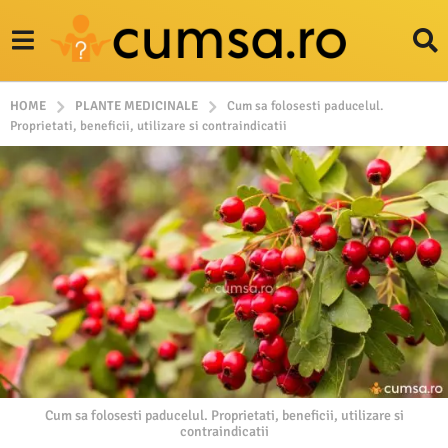
HOME
PLANTE MEDICINALE
Cum sa folosesti paducelul.
Proprietati, beneficii, utilizare si contraindicatii
Cum sa folosesti paducelul. Proprietati, beneficii, utilizare si
contraindicatii