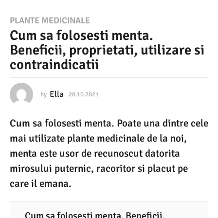
2
PLANTE MEDICINALE
Cum sa folosesti menta.
0
Beneficii, proprietati, utilizare si
.
contraindicatii
1
0
.
Ella
by
20.10.2021
2
0
2
.
Cum sa folosesti menta. Poate una dintre cele
1
0
0
mai utilizate plante medicinale de la noi,
2
.
2
menta este usor de recunoscut datorita
1
0
mirosului puternic, racoritor si placut pe
2
2
1
care il emana.
0
.
1
Cum sa folosesti menta. Beneficii,