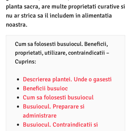
planta sacra, are multe proprietati curative si
0
nu ar strica sa il includem in alimentatia
.
noastra.
2
0
2
Cum sa folosesti busuiocul. Beneficii,
proprietati, utilizare, contraindicatii –
1
Cuprins:
Descrierea plantei. Unde o gasesti
Beneficii busuioc
Cum sa folosesti busuiocul
Busuiocul. Preparare si
administrare
Busuiocul. Contraindicatii si