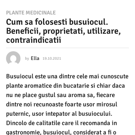
1
PLANTE MEDICINALE
Cum sa folosesti busuiocul.
9
Beneficii, proprietati, utilizare,
.
contraindicatii
1
0
.
Ella
by
19.10.2021
1
9
2
.
Busuiocul este una dintre cele mai cunoscute
1
0
0
plante aromatice din bucatarie si chiar daca
2
.
2
nu ne place gustul sau aroma sa, fiecare
1
0
dintre noi recunoaste foarte usor mirosul
2
1
1
puternic, usor intepator al busuiocului.
9
Dincolo de calitatile care il recomanda in
.
gastronomie, busuiocul, considerat a fi o
1