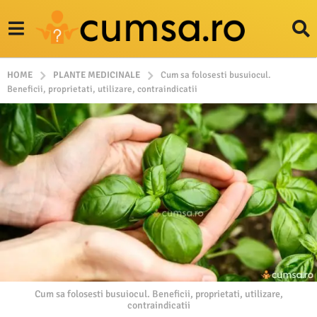
HOME
PLANTE MEDICINALE
Cum sa folosesti busuiocul.
Beneficii, proprietati, utilizare, contraindicatii
Cum sa folosesti busuiocul. Beneficii, proprietati, utilizare,
contraindicatii