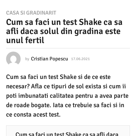
1
CASA SI GRADINARIT
Cum sa faci un test Shake ca sa
7
afli daca solul din gradina este
.
unul fertil
0
6
.
Cristian Popescu
by
17.06.2021
1
7
2
.
Cum sa faci un test Shake si de ce este
0
0
6
necesar? Afla ce tipuri de sol exista si cum ii
2
.
2
poti imbunatati calitatea pentru a avea parte
1
0
de roade bogate. Iata ce trebuie sa faci si in
2
1
1
ce consta acest test.
7
.
0
Cum sa faci un test Shake ca sa afli daca