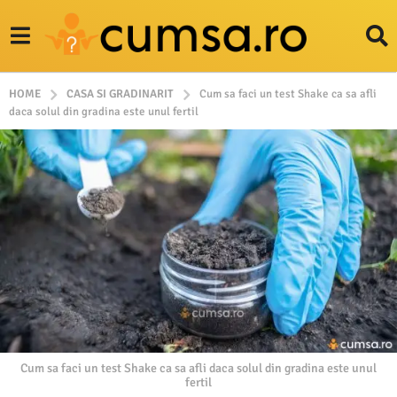
HOME
CASA SI GRADINARIT
Cum sa faci un test Shake ca sa afli
daca solul din gradina este unul fertil
Cum sa faci un test Shake ca sa afli daca solul din gradina este unul
fertil