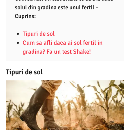
solul din gradina este unul fertil –
6
Cuprins:
.
2
Tipuri de sol
0
Cum sa afli daca ai sol fertil in
2
gradina? Fa un test Shake!
1
Tipuri de sol