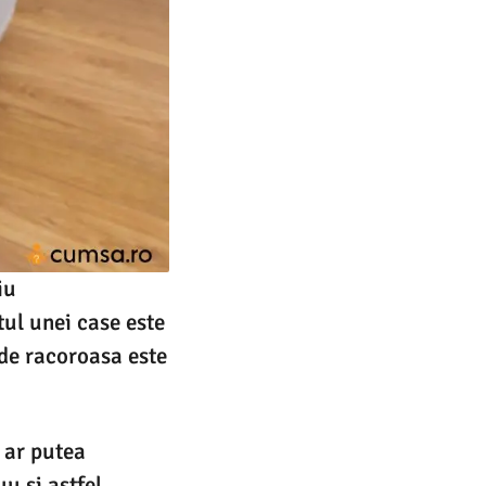
iu
ul unei case este
 de racoroasa este
u ar putea
u si astfel