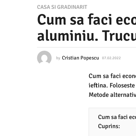
0
CASA SI GRADINARIT
Cum sa faci eco
7
.
aluminiu. Truc
0
2
.
Cristian Popescu
by
07.02.2022
0
2
7
.
0
Cum sa faci econ
0
2
2
ieftina. Foloseste
.
2
2
Metode alternativ
0
0
2
7
2
Cum sa faci ec
.
Cuprins:
0