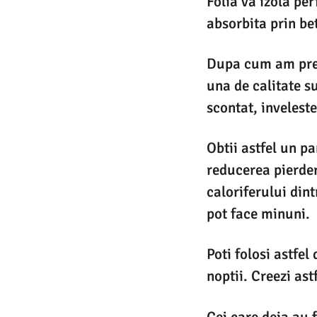
Folia va izola per
absorbita prin be
Dupa cum am preci
una de calitate su
scontat, inveleste
Obtii astfel un pa
reducerea pierder
caloriferului din
pot face minuni.
Poti folosi astfel
noptii. Creezi ast
Cei care deja au f