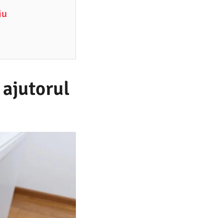
iu
 ajutorul