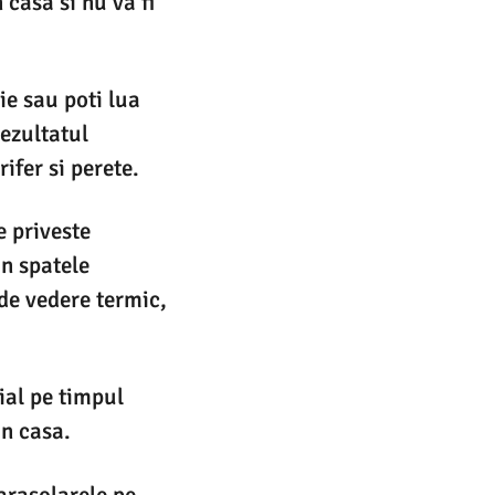
 casa si nu va fi
ie sau poti lua
rezultatul
ifer si perete.
e priveste
in spatele
 de vedere termic,
cial pe timpul
in casa.
parasolarele pe