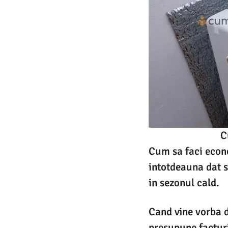
C
Cum sa faci econo
intotdeauna dat s
in sezonul cald.
Cand vine vorba d
presupune facturi