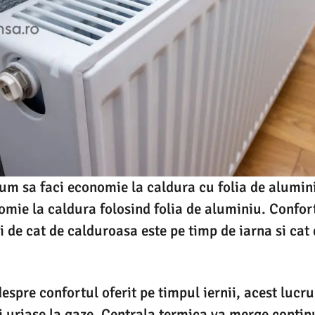
um sa faci economie la caldura cu folia de alumin
mie la caldura folosind folia de aluminiu. Confort
i de cat de calduroasa este pe timp de iarna si cat
espre confortul oferit pe timpul iernii, acest lucr
 uriase la gaze. Centrala termica va merge continu