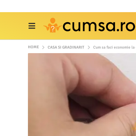
HOME
CASA SI GRADINARIT
Cum sa faci economie la 