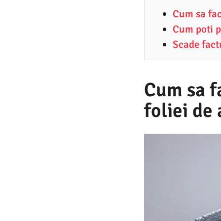
2
Cum sa fac
.
Cum poti p
2
Scade fact
0
2
2
Cum sa f
foliei de