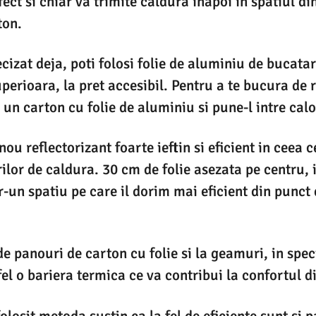
fect si chiar va trimite caldura inapoi in spatiul din
ton.
zat deja, poti folosi folie de aluminiu de bucatar
perioara, la pret accesibil. Pentru a te bucura de 
 un carton cu folie de aluminiu si pune-l intre calor
nou reflectorizant foarte ieftin si eficient in ceea c
ilor de caldura. 30 cm de folie asezata pe centru, 
tr-un spatiu pe care il dorim mai eficient din punct
 de panouri de carton cu folie si la geamuri, in spe
fel o bariera termica ce va contribui la confortul d
olosit metoda sustin ca la fel de eficiente sunt si 