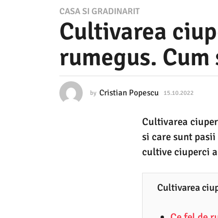
1
CASA SI GRADINARIT
Cultivarea ciup
5
.
rumegus. Cum s
1
0
.
Cristian Popescu
by
15.10.2022
1
2
5
.
0
Cultivarea ciuper
1
2
0
si care sunt pasi
.
2
2
cultive ciuperci 
0
1
2
5
2
Cultivarea ciu
.
1
Ce fel de 