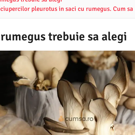
 ciupercilor pleurotus in saci cu rumegus. Cum sa
 rumegus trebuie sa alegi