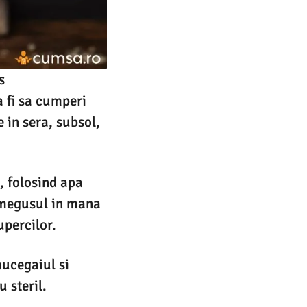
s
a fi sa cumperi
e in sera, subsol,
, folosind apa
rumegusul in mana
upercilor.
mucegaiul si
 steril.