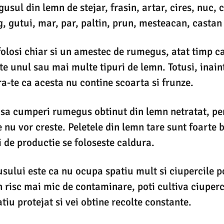
ul din lemn de stejar, frasin, artar, cires, nuc, 
g, gutui, mar, par, paltin, prun, mesteacan, casta
 folosi chiar si un amestec de rumegus, atat timp ca
te unul sau mai multe tipuri de lemn. Totusi, inai
-te ca acesta nu contine scoarta si frunze.
 sa cumperi rumegus obtinut din lemn netratat, pe
e nu vor creste. Peletele din lemn tare sunt foarte 
 de productie se foloseste caldura.
ului este ca nu ocupa spatiu mult si ciupercile po
un risc mai mic de contaminare, poti cultiva ciuper
tiu protejat si vei obtine recolte constante.