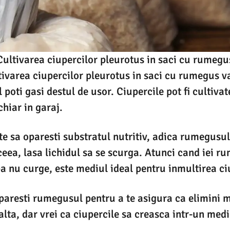
Cultivarea ciupercilor pleurotus in saci cu rumegu
tivarea ciupercilor pleurotus in saci cu rumegus v
l poti gasi destul de usor. Ciupercile pot fi cultivat
chiar in garaj.
e sa oparesti substratul nutritiv, adica rumegusul
ceea, lasa lichidul sa se scurga. Atunci cand iei 
apa nu curge, este mediul ideal pentru inmultirea ci
paresti rumegusul pentru a te asigura ca elimini 
alta, dar vrei ca ciupercile sa creasca intr-un mediu