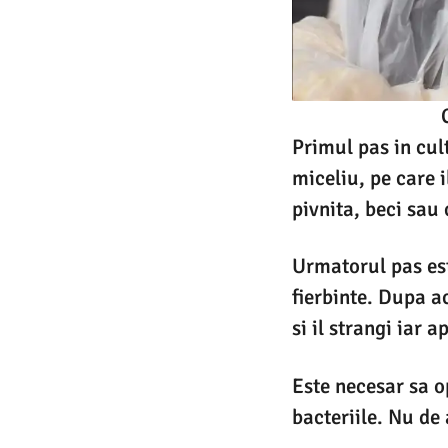
Primul pas in cul
miceliu, pe care i
pivnita, beci sau 
Urmatorul pas est
fierbinte. Dupa a
si il strangi iar 
Este necesar sa o
bacteriile. Nu de 