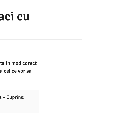
aci cu
sta in mod corect
u cei ce vor sa
a – Cuprins: