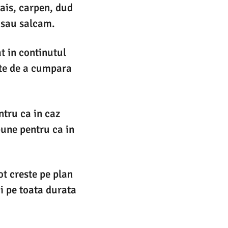
cais, carpen, dud
n sau salcam.
t in continutul
nte de a cumpara
ntru ca in caz
bune pentru ca in
t creste pe plan
ci pe toata durata