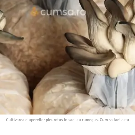
Cultivarea ciupercilor pleurotus in saci cu rumegus. Cum sa faci asta