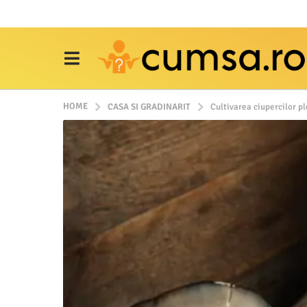
HOME
CASA SI GRADINARIT
Cultivarea ciupercilor p