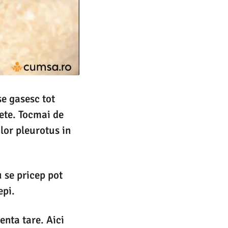
se gasesc tot
ete. Tocmai de
ilor pleurotus in
u se pricep pot
epi.
enta tare. Aici