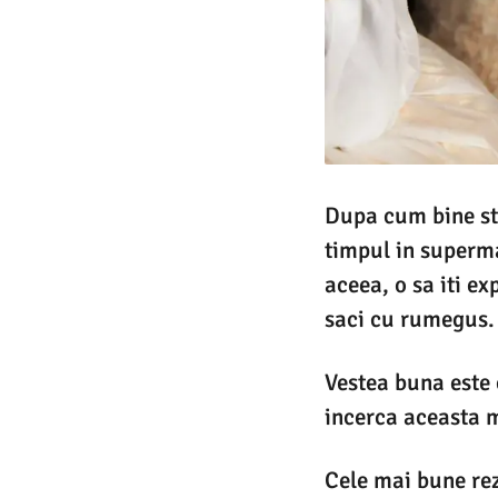
Dupa cum bine sti
timpul in superma
aceea, o sa iti ex
saci cu rumegus.
Vestea buna este 
incerca aceasta m
Cele mai bune rez