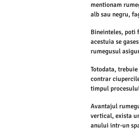
mentionam rumegus
alb sau negru, fa
Bineinteles, poti
acestuia se gases
rumegusul asigura
Totodata, trebuie
contrar ciupercil
timpul procesului
Avantajul rumegus
vertical, exista 
anului intr-un spa