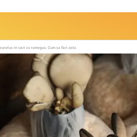
leurotus in saci cu rumegus. Cum sa faci asta