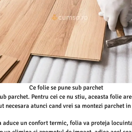
Ce folie se pune sub parchet
ub parchet. Pentru cei ce nu stiu, aceasta folie are 
ut necesara atunci cand vrei sa montezi parchet in
a aduce un confort termic, folia va proteja locuinta
mp va elimina si zgomotul de impact, adica acel sca