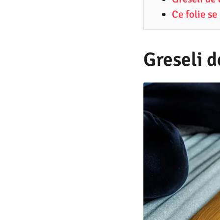
7
Ce folie s
.
2
0
Greseli d
2
5