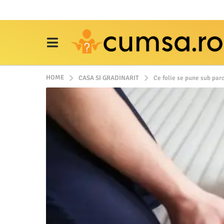
HOME
CASA SI GRADINARIT
Ce folie se pune sub par