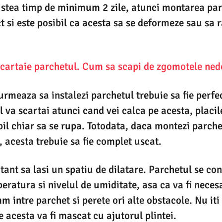
a stea timp de minimum 2 zile, atunci montarea par
t si este posibil ca acesta sa se deformeze sau sa
scartaie parchetul. Cum sa scapi de zgomotele ned
rmeaza sa instalezi parchetul trebuie sa fie perfec
l va scartai atunci cand vei calca pe acesta, placil
ibil chiar sa se rupa. Totodata, daca montezi parch
, acesta trebuie sa fie complet uscat.
ant sa lasi un spatiu de dilatare. Parchetul se cont
eratura si nivelul de umiditate, asa ca va fi necesa
 intre parchet si perete ori alte obstacole. Nu iti 
 acesta va fi mascat cu ajutorul plintei.