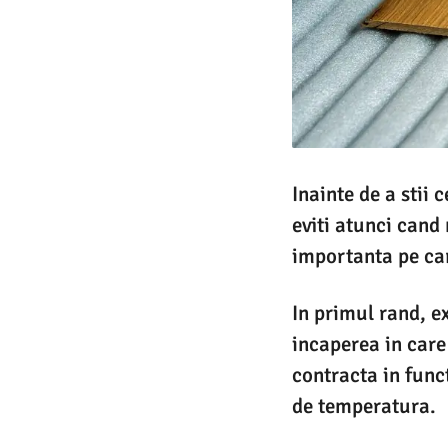
Inainte de a stii 
eviti atunci cand
importanta pe care
In primul rand, e
incaperea in care 
contracta in funct
de temperatura.