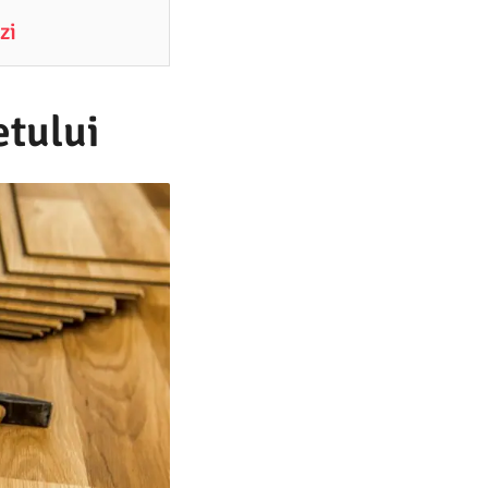
zi
etului