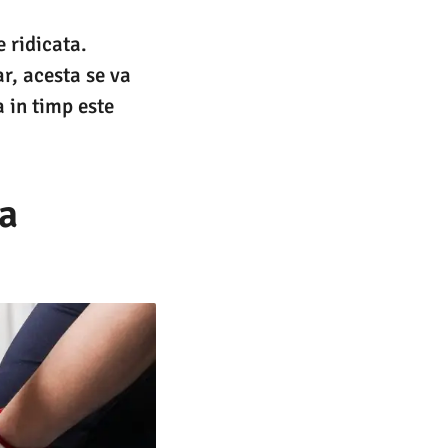
 ridicata.
ar, acesta se va
 in timp este
sa