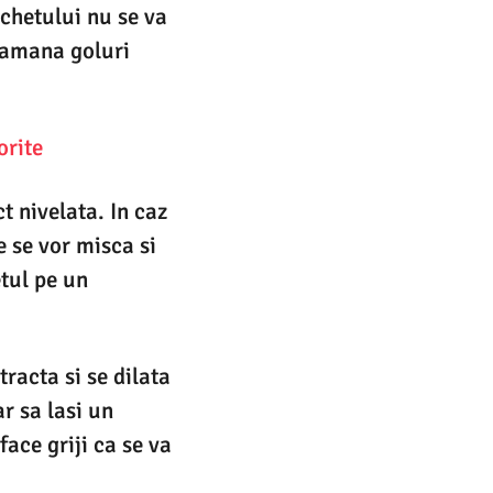
chetului nu se va
 ramana goluri
orite
t nivelata. In caz
e se vor misca si
etul pe un
racta si se dilata
r sa lasi un
face griji ca se va