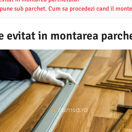
e pune sub parchet. Cum sa procedezi cand il monte
e evitat in montarea parch