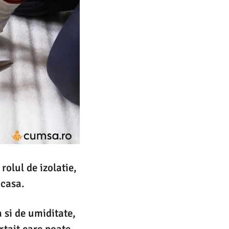
rolul de izolatie,
 casa.
 si de umiditate,
rtait care poate