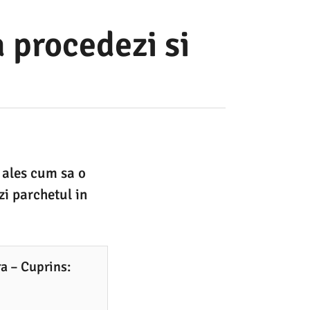
 procedezi si
i ales cum sa o
i parchetul in
ra – Cuprins: