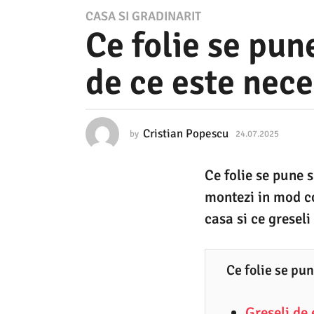
2
CASA SI GRADINARIT
Ce folie se pun
4
.
de ce este nec
0
7
.
Cristian Popescu
by
24.07.2025
2
2
4
.
0
Ce folie se pune 
0
2
7
montezi in mod co
.
5
2
casa si ce greseli 
0
2
2
4
5
Ce folie se pu
.
0
Greseli de