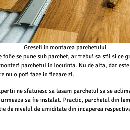
Greseli in montarea parchetului
ce folie se pune sub parchet, ar trebui sa stii si ce g
 montezi parchetul in locuinta. Nu de alta, dar est
 nu o poti face in fiecare zi.
xpertii ne sfatuiesc sa lasam parchetul sa se aclim
urmeaza sa fie instalat. Practic, parchetul din lemn
ie de nivelul de umiditate din incaperea respectiva