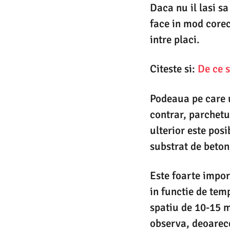
Daca nu il lasi s
face in mod corec
intre placi.
Citeste si:
De ce 
Podeaua pe care u
contrar, parchetu
ulterior este pos
substrat de beton
Este foarte import
in functie de temp
spatiu de 10-15 mm
observa, deoarece