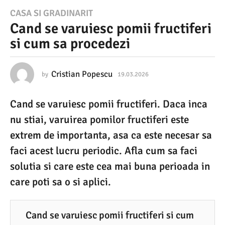
1
CASA SI GRADINARIT
Cand se varuiesc pomii fructiferi
9
si cum sa procedezi
.
0
3
Cristian Popescu
by
19.03.2026
1
9
.
.
Cand se varuiesc pomii fructiferi. Daca inca
0
2
3
nu stiai, varuirea pomilor fructiferi este
0
.
2
extrem de importanta, asa ca este necesar sa
2
0
faci acest lucru periodic. Afla cum sa faci
6
2
6
solutia si care este cea mai buna perioada in
1
care poti sa o si aplici.
9
.
0
Cand se varuiesc pomii fructiferi si cum