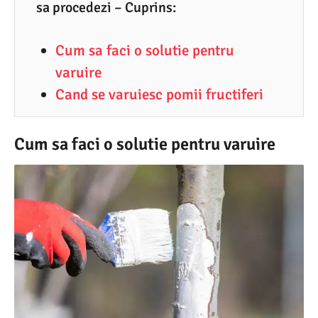
3
sa procedezi – Cuprins:
.
Cum sa faci o solutie pentru
2
varuire
0
Cand se varuiesc pomii fructiferi
2
6
Cum sa faci o solutie pentru varuire