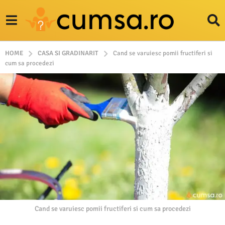
HOME
CASA SI GRADINARIT
Cand se varuiesc pomii fructiferi si
cum sa procedezi
Cand se varuiesc pomii fructiferi si cum sa procedezi