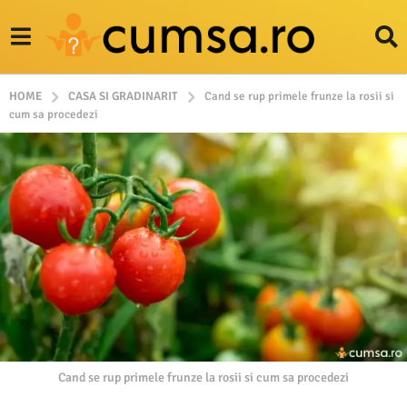
HOME
CASA SI GRADINARIT
Cand se rup primele frunze la rosii si
cum sa procedezi
Cand se rup primele frunze la rosii si cum sa procedezi