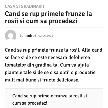
0
CASA SI GRADINARIT
Cand se rup primele frunze la
2
rosii si cum sa procedezi
.
0
6
andrei
by
02.06.2026
0
2
.
.
Cand se rup primele frunze la rosii. Afla cand
0
2
6
se face si de ce este necesara defolierea
0
.
2
tomatelor din gradina ta. Cum va ajuta
2
0
plantele tale si de ce o sa obtii o productie
6
2
6
mult mai bune si fructe delicioase.
0
2
.
Cand se rup primele frunze la rosii si
0
cum sa procedezi