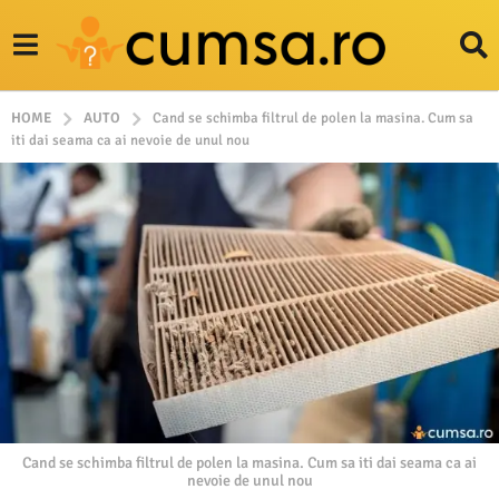
HOME
AUTO
Cand se schimba filtrul de polen la masina. Cum sa
iti dai seama ca ai nevoie de unul nou
Cand se schimba filtrul de polen la masina. Cum sa iti dai seama ca ai
nevoie de unul nou