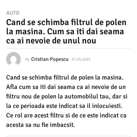
2
AUTO
Cand se schimba filtrul de polen
7
la masina. Cum sa iti dai seama
.
ca ai nevoie de unul nou
0
5
.
Cristian Popescu
by
27.05.2025
2
7
2
.
Cand se schimba filtrul de polen la masina.
0
0
5
Afla cum sa iti dai seama ca ai nevoie de un
2
.
2
filtru nou de polen la automobilul tau, dar si
5
0
la ce perioada este indicat sa il inlocuiesti.
2
2
5
Ce rol are acest filtru si de ce este indicat ca
7
acesta sa nu fie imbacsit.
.
0