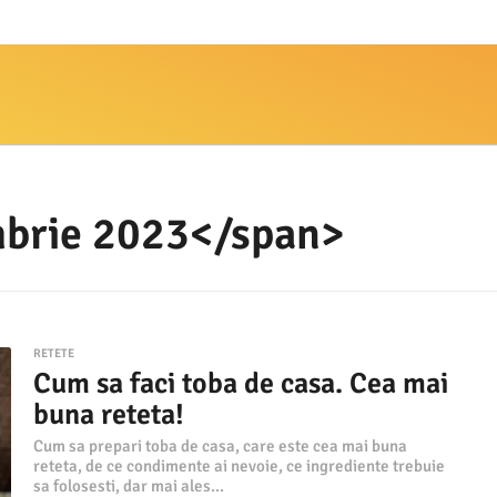
brie 2023</span>
RETETE
Cum sa faci toba de casa. Cea mai
buna reteta!
Cum sa prepari toba de casa, care este cea mai buna
reteta, de ce condimente ai nevoie, ce ingrediente trebuie
sa folosesti, dar mai ales...