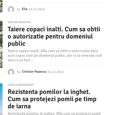
by
Ella
04.12.2023
0
4
.
SFATURI PRACTICE
1
Taiere copaci inalti. Cum sa obtii
2
.
o autorizatie pentru domeniul
2
public
0
2
Taiere copaci inalti. Afla cum sa obtii o autorizatie daca
3
acel copac este pe domeniul public, dar si ce amenda risti
daca o sa faci...
by
Cristian Popescu
04.12.2023
0
4
.
CASA SI GRADINARIT
1
Rezistenta pomilor la inghet.
2
.
Cum sa protejezi pomii pe timp
2
de iarna
0
2
Rezistenta pomilor la inghet. Afla cum sa protejezi pomii