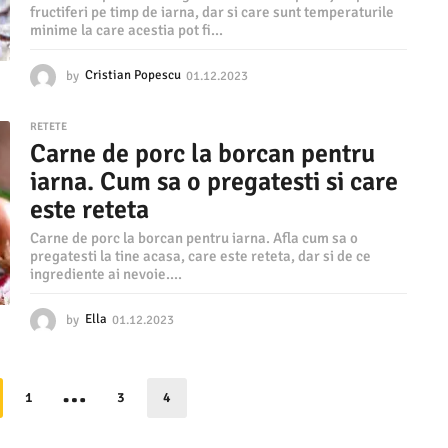
3
fructiferi pe timp de iarna, dar si care sunt temperaturile
minime la care acestia pot fi...
by
Cristian Popescu
01.12.2023
0
1
.
RETETE
1
Carne de porc la borcan pentru
2
.
iarna. Cum sa o pregatesti si care
2
este reteta
0
2
Carne de porc la borcan pentru iarna. Afla cum sa o
3
pregatesti la tine acasa, care este reteta, dar si de ce
ingrediente ai nevoie....
by
Ella
01.12.2023
0
1
.
1
…
2
1
3
4
.
2