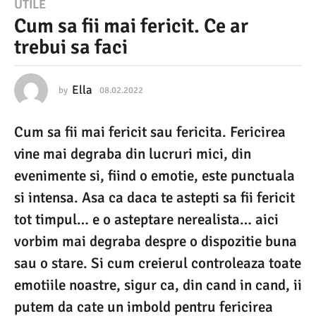
0
UTILE
Cum sa fii mai fericit. Ce ar
8
trebui sa faci
.
0
2
Ella
by
08.02.2022
0
8
.
.
Cum sa fii mai fericit sau fericita. Fericirea
0
2
2
vine mai degraba din lucruri mici, din
0
.
2
evenimente si, fiind o emotie, este punctuala
2
0
si intensa. Asa ca daca te astepti sa fii fericit
2
2
2
tot timpul… e o asteptare nerealista… aici
0
vorbim mai degraba despre o dispozitie buna
8
sau o stare. Si cum creierul controleaza toate
.
emotiile noastre, sigur ca, din cand in cand, ii
0
putem da cate un imbold pentru fericirea
2