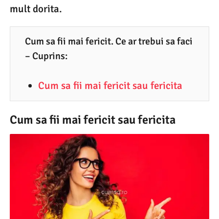
mult dorita.
.
2
0
Cum sa fii mai fericit. Ce ar trebui sa faci
2
– Cuprins:
2
Cum sa fii mai fericit sau fericita
Cum sa fii mai fericit sau fericita