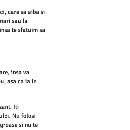
i, care sa aiba si
mari sau la
insa te sfatuim sa
are, insa va
u, asa ca ia in
ant. Iti
lci. Nu folosi
groase si nu te