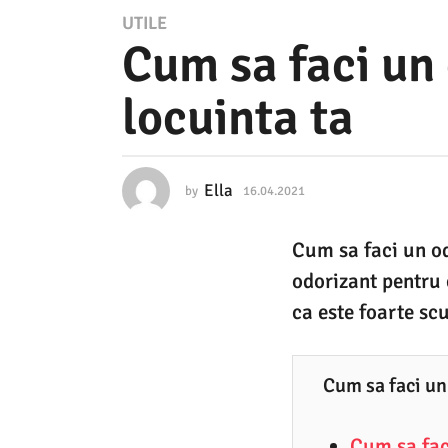
1
UTILE
Cum sa faci un 
6
.
locuinta ta
0
4
.
Ella
by
16.04.2021
1
2
6
.
0
Cum sa faci un od
0
2
4
odorizant pentru 
.
1
2
ca este foarte sc
0
1
2
6
1
Cum sa faci un
.
0
Cum sa fac