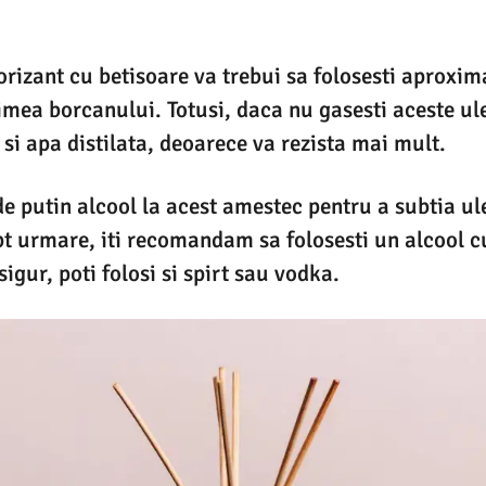
orizant cu betisoare va trebui sa folosesti aproxima
imea borcanului. Totusi, daca nu gasesti aceste ule
 si apa distilata, deoarece va rezista mai mult.
de putin alcool la acest amestec pentru a subtia ule
t urmare, iti recomandam sa folosesti un alcool c
igur, poti folosi si spirt sau vodka.