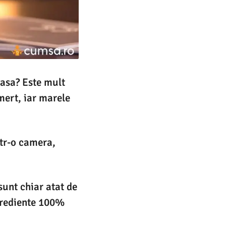
casa? Este mult
mert, iar marele
ntr-o camera,
sunt chiar atat de
ngrediente 100%