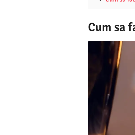
4
.
2
Cum sa fa
0
2
1