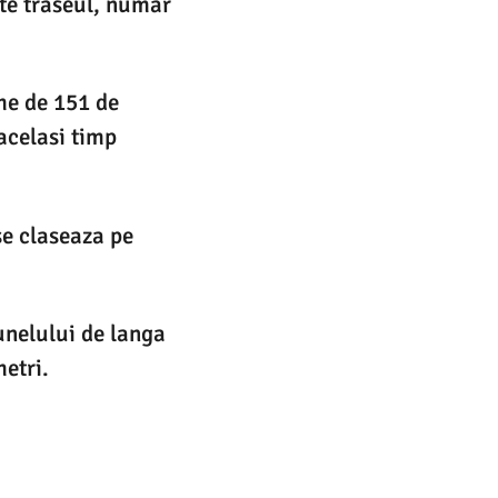
ste traseul, numar
me de 151 de
acelasi timp
se claseaza pe
unelului de langa
etri.