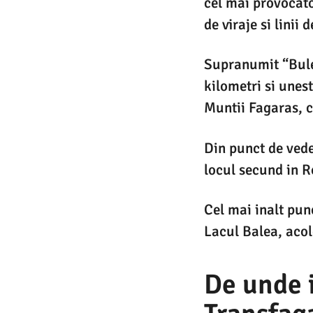
cel mai provocato
de viraje si linii
Supranumit “Bule
kilometri si unes
Muntii Fagaras, c
Din punct de vede
locul secund in 
Cel mai inalt pun
Lacul Balea, acol
De unde 