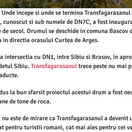
Unde incepe si unde se termina Transfagarasanul
, cunoscut si sub numele de DN7C, a fost inaugur
 de secol. Drumul se deschide in comuna Bascov d
a in directia orasului Curtea de Arges.
a intersectia cu DN1, intre Sibiu si Brasov, in ap
detul SIbiu.
Transfagarasanul
trece peste nu mai p
iaducte.
 dus la bun sfarsit proiectul acestui drum a fost n
ne de tone de roca.
i, nu este de mirare ca Transfagarasanul a devenit 
tat pentru turistii romani, cat mai ales pentru cei v