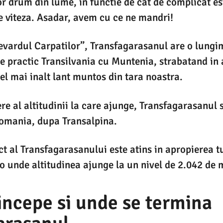
r drum din lume, in functie de cat de complicat e
 de viteza. Asadar, avem cu ce ne mandri!
vardul Carpatilor”, Transfagarasanul are o lungi
te practic Transilvania cu Muntenia, strabatand in 
el mai inalt lant muntos din tara noastra.
re al altitudinii la care ajunge, Transfagarasanul 
Romania, dupa Transalpina.
ct al Transfagarasanului este atins in apropierea t
o unde altitudinea ajunge la un nivel de 2.042 de m
incepe si unde se termina