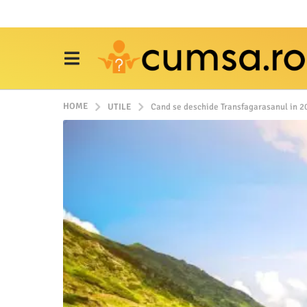
HOME
UTILE
Cand se deschide Transfagarasanul in 2