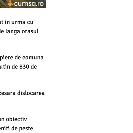
at in urma cu
e langa orasul
ropiere de comuna
utin de 830 de
ecesara dislocarea
un obiectiv
eniti de peste