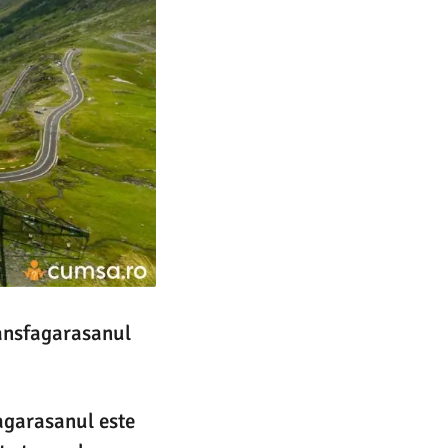
ransfagarasanul
agarasanul este