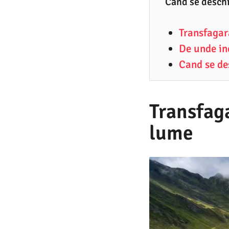
Cand se deschi
6
.
Transfagar
2
De unde in
0
Cand se de
2
6
Transfag
lume