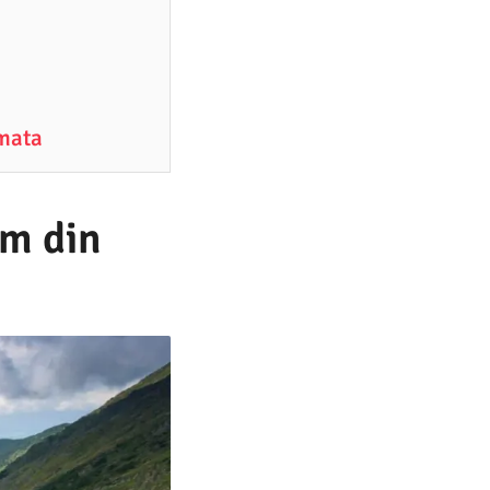
imata
um din