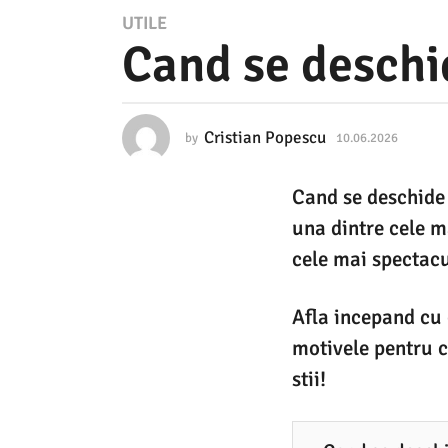
1
UTILE
Cand se deschi
0
.
0
Cristian Popescu
by
10.06.2026
1
6
0
.
.
Cand se deschide 
0
2
6
una dintre cele ma
.
0
2
cele mai spectac
2
0
2
6
6
Afla incepand cu 
1
motivele pentru c
0
stii!
.
0