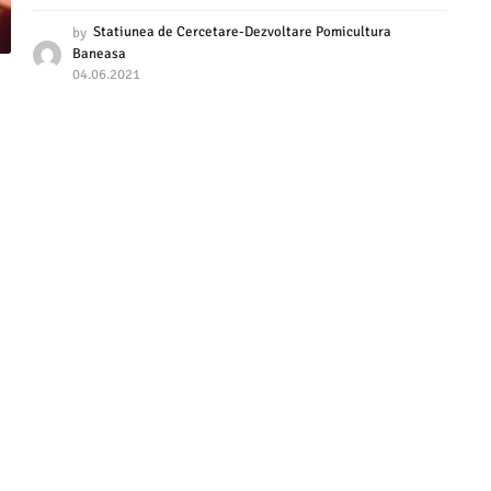
by
Statiunea de Cercetare-Dezvoltare Pomicultura
Baneasa
04.06.2021
2
9
.
0
4
.
2
0
2
5