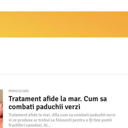
POMICULTURA
Tratament afide la mar. Cum sa
combati paduchii verzi
Tratament afide la mar. Afla cum sa combati paduchii verzi
si ce produse ar trebui sa folosesti pentru a îți tine pomii
fructiferi sanatosi. Iti...