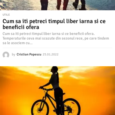
UTILE
Cum sa iti petreci timpul liber iarna si ce
beneficii ofera
Cum sa iti petreci timpul liber iarna si ce beneficii ofera.
Temperaturile ceva mai scazute din sezonul rece, pe care tindem
sa le asociem cu...
by
Cristian Popescu
25.01.2022
2
5
.
0
1
.
2
0
2
2