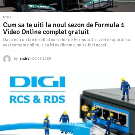
UTILE
Cum sa te uiti la noul sezon de Formula 1
Video Online complet gratuit
Daca esti un fan inrait al curselor de Formula 1 si vrei neaparat sa
vezi cursele online, o sa iti explicam cum sa faci acest...
by
andrei
06.07.2020
1
0
.
0
8
.
2
0
2
0