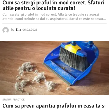
Cum sa stergi praful in mod corect. Sfaturi
utile pentru o locuinta curata!
Cum sa stergi praful in mod corect. Afla la ce trebuie sa acorzi
atentie, cand trebuie sa dai cu aspiratorul, dar si ce este necesar...
by
Ella
06.02.2025
0
6
.
0
2
.
2
0
2
5
SFATURI PRACTICE
Cum sa previi aparitia prafului in casa ta si