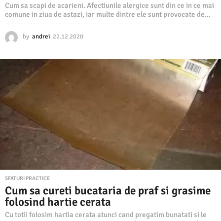
Cum sa scapi de acarieni. Afectiunile alergice sunt din ce in ce mai
comune in ziua de astazi, iar multe dintre ele sunt provocate de...
by
andrei
22.12.2020
2
2
.
1
2
.
2
0
2
0
SFATURI PRACTICE
Cum sa cureti bucataria de praf si grasime
folosind hartie cerata
Cu totii folosim hartia cerata atunci cand pregatim bunatati si le