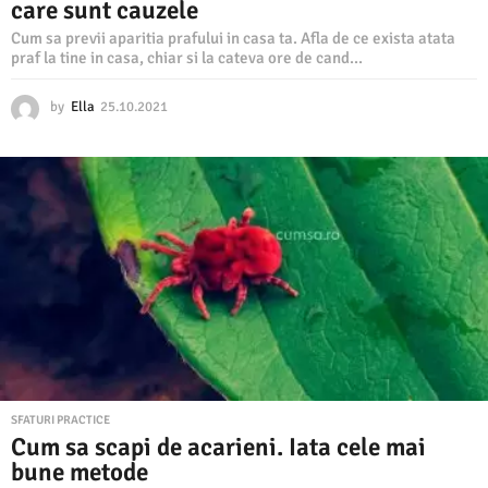
care sunt cauzele
Cum sa previi aparitia prafului in casa ta. Afla de ce exista atata
praf la tine in casa, chiar si la cateva ore de cand...
by
Ella
25.10.2021
2
5
.
1
0
.
2
0
2
1
SFATURI PRACTICE
Cum sa scapi de acarieni. Iata cele mai
bune metode