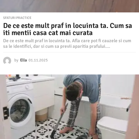
SFATURI PRACTICE
De ce este mult praf in locuinta ta. Cum sa
iti mentii casa cat mai curata
De ce este mult praf in locuinta ta. Afla care pot fi cauzele si cum
sa le identifici, dar si cum sa previi aparitia prafului....
by
Ella
01.11.2025
0
1
.
1
1
.
2
0
2
5