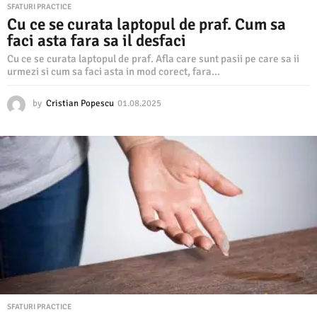
SFATURI PRACTICE
Cu ce se curata laptopul de praf. Cum sa
faci asta fara sa il desfaci
Cu ce se curata laptopul de praf. Afla care sunt pasii pe care sa ii
urmezi si cum sa faci asta in mod corect, fara...
by
Cristian Popescu
01.08.2025
0
1
.
0
8
.
2
0
2
5
SFATURI PRACTICE