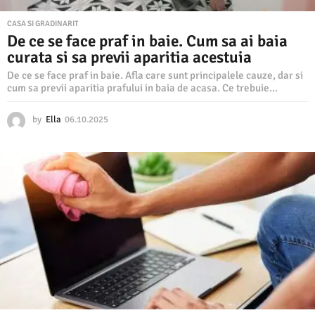
CASA SI GRADINARIT
De ce se face praf in baie. Cum sa ai baia
curata si sa previi aparitia acestuia
De ce se face praf in baie. Afla care sunt principalele cauze, dar si
cum sa previi aparitia prafului in baia de acasa. Ce trebuie...
by
Ella
06.10.2025
0
6
.
1
0
.
2
0
2
5