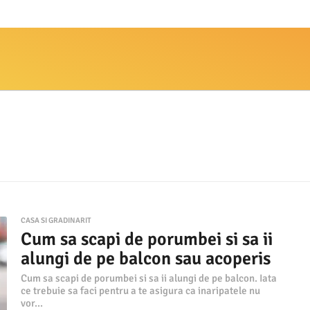
CASA SI GRADINARIT
Cum sa scapi de porumbei si sa ii
alungi de pe balcon sau acoperis
Cum sa scapi de porumbei si sa ii alungi de pe balcon. Iata
ce trebuie sa faci pentru a te asigura ca inaripatele nu
vor...