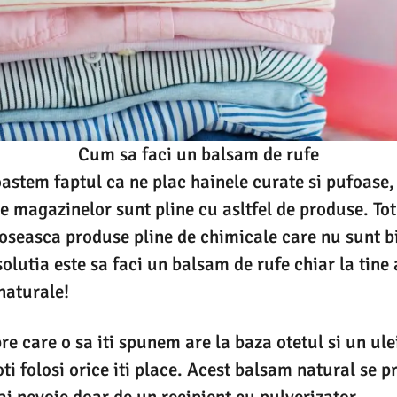
Cum sa faci un balsam de rufe
astem faptul ca ne plac hainele curate si pufoase,
le magazinelor sunt pline cu asltfel de produse. Tot
oseasca produse pline de chimicale care nu sunt b
solutia este sa faci un balsam de rufe chiar la tine
naturale!
e care o sa iti spunem are la baza otetul si un ulei
ti folosi orice iti place. Acest balsam natural se p
ai nevoie doar de un recipient cu pulverizator.