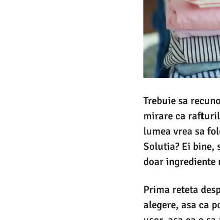
Trebuie sa recuno
mirare ca rafturi
lumea vrea sa fol
Solutia? Ei bine, 
doar ingrediente 
Prima reteta despr
alegere, asa ca po
usor, asa ca o sa 