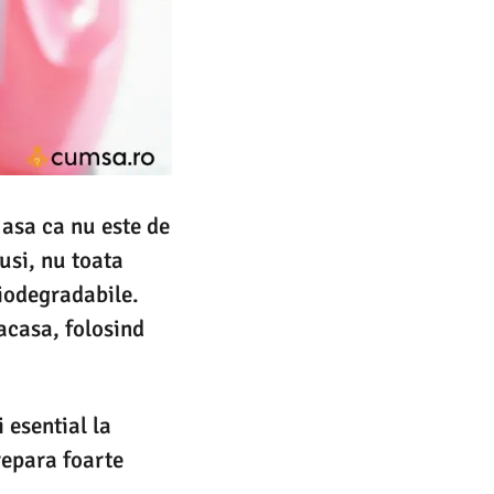
 asa ca nu este de
usi, nu toata
iodegradabile.
 acasa, folosind
 esential la
repara foarte