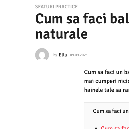
0
SFATURI PRACTICE
Cum sa faci bal
9
.
naturale
0
9
.
Ella
by
09.09.2021
0
2
9
.
0
Cum sa faci un ba
0
2
9
mai cumperi nicio
.
1
2
hainele tale sa r
0
0
2
9
1
Cum sa faci un
.
0
Cum sa fac