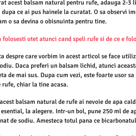
at acest balsam natural pentru rufe, adauga 2-3 li
 dupa ce ai pus hainele la curatat. O sa observi im
am o sa devina o obisnuinta pentru tine.
folosesti otet atunci cand speli rufe si de ce e fol
a despre care vorbim in acest articol se face utiliz
odiu. Daca preferi un balsam lichid, atunci aceast
teta de mai sus.
Dupa cum vezi, este foarte usor sa
rufe, chiar la tine acasa.
acest balsam natural de rufe ai nevoie de apa cald
i esential, la alegere. Intr-un bol, pune 250 ml de a
at de sodiu. Amesteca totul pana ce bicarbonatul 