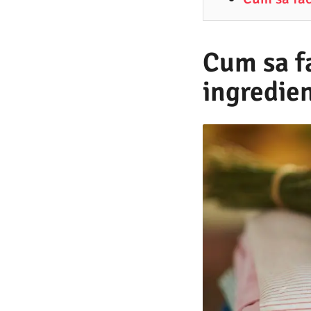
9
.
2
Cum sa fa
0
ingredie
2
1