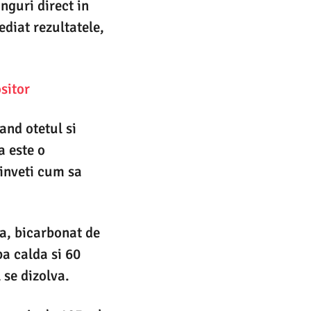
nguri direct in
ediat rezultatele,
ositor
and otetul si
a este o
 inveti cum sa
a, bicarbonat de
pa calda si 60
se dizolva.