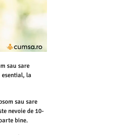
om sau sare
esential, la
Epsom sau sare
te nevoie de 10-
oarte bine.