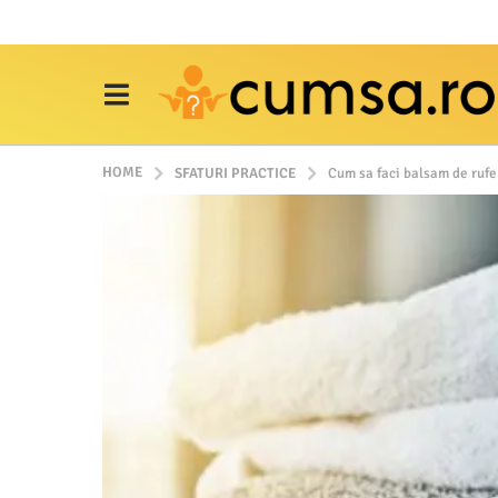
HOME
SFATURI PRACTICE
Cum sa faci balsam de rufe