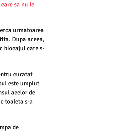
 care sa nu le
incerca urmatoarea
tita. Dupa aceea,
c blocajul care s-
entru curatat
asul este umplut
nsul acelor de
de toaleta s-a
ompa de