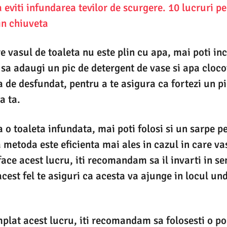
eviti infundarea tevilor de scurgere. 10 lucruri pe
in chiuveta
are vasul de toaleta nu este plin cu apa, mai poti 
sa adaugi un pic de detergent de vase si apa cloco
 de desfundat, pentru a te asigura ca fortezi un pi
a ta.
 o toaleta infundata, mai poti folosi si un sarpe p
ta metoda este eficienta mai ales in cazul in care v
face acest lucru, iti recomandam sa il invarti in se
acest fel te asiguri ca acesta va ajunge in locul un
plat acest lucru, iti recomandam sa folosesti o p