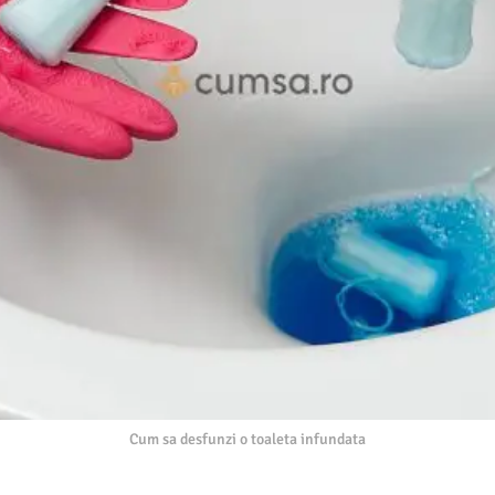
Cum sa desfunzi o toaleta infundata