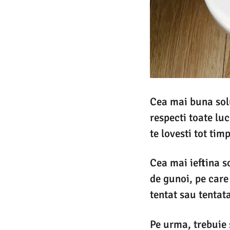
Cea mai buna solu
respecti toate lu
te lovesti tot ti
Cea mai ieftina s
de gunoi, pe care 
tentat sau tentat
Pe urma, trebuie s