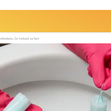
nfundata. Ce trebuie sa faci