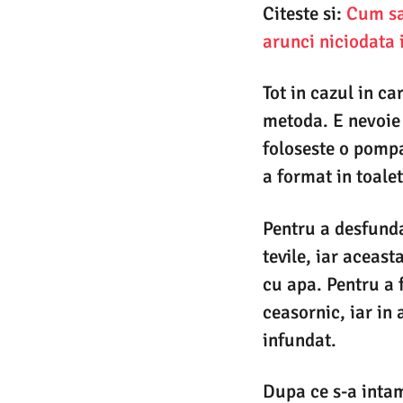
Citeste si:
Cum sa 
arunci niciodata 
Tot in cazul in c
metoda. E nevoie 
foloseste o pompa
a format in toalet
Pentru a desfunda
tevile, iar aceas
cu apa. Pentru a 
ceasornic, iar in 
infundat.
Dupa ce s-a intam