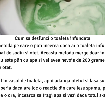
Cum sa desfunzi o toaleta infundata
toda pe care o poti incerca daca ai o toaleta infu
nat de sodiu si otet. Aceasta metoda merge doar in
nu este plin cu apa si vei avea nevoie de 200 gram
 otet.
 in vasul de toaleta, apoi adauga otetul si lasa su
speria daca are loc o reactie din care iese spuma, 
 o ora, incearca sa tragi apa si vezi daca totul s-a