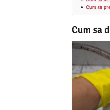
9
Cum sa pre
.
2
0
Cum sa d
2
1