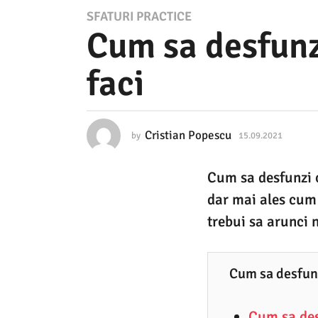
1
SFATURI PRACTICE
Cum sa desfunzi
5
.
faci
0
9
.
Cristian Popescu
by
15.09.2021
1
2
5
.
0
Cum sa desfunzi o
0
2
9
dar mai ales cum 
.
1
2
trebui sa arunci n
0
1
2
5
1
Cum sa desfunz
.
0
Cum sa des