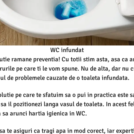
WC infundat
tie ramane preventia! Cu totii stim asta, asa ca ar 
crurile pe care ti le vom spune. Nu de alta, dar nu 
mpul de problemele cauzate de o toaleta infundata.
olutie pe care te sfatuim sa o pui in practica este 
sa il pozitionezi langa vasul de toaleta. In acest fel
a sa arunci hartia igienica in WC.
a te asiguri ca tragi apa in mod corect, iar experti