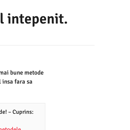
 intepenit.
e mai bune metode
l insa fara sa
de! – Cuprins:
 metodele