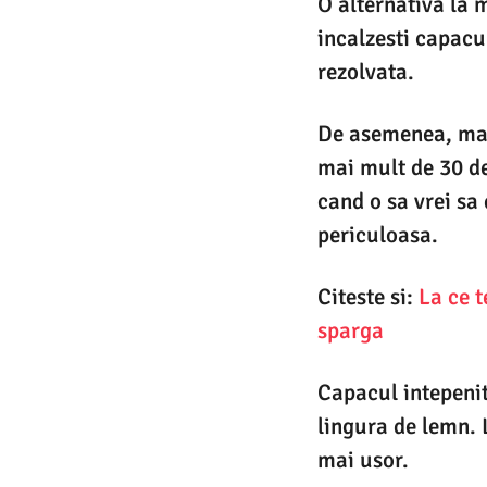
O alternativa la 
incalzesti capacul
rezolvata.
De asemenea, mai
mai mult de 30 de 
cand o sa vrei sa
periculoasa.
Citeste si:
La ce t
sparga
Capacul intepenit
lingura de lemn. 
mai usor.