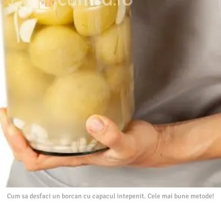
Cum sa desfaci un borcan cu capacul intepenit. Cele mai bune metode!