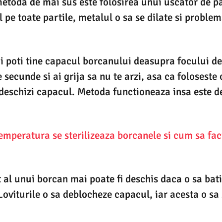
metoda de mai sus este folosirea unui uscator de p
 pe toate partile, metalul o sa se dilate si problem
 poti tine capacul borcanului deasupra focului de
secunde si ai grija sa nu te arzi, asa ca foloseste
 deschizi capacul. Metoda functioneaza insa este d
emperatura se sterilizeaza borcanele si cum sa faci
 al unui borcan mai poate fi deschis daca o sa bati
Loviturile o sa deblocheze capacul, iar acesta o sa