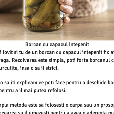
Borcan cu capacul intepenit
 lovit si tu de un borcan cu capacul intepenit fix a
aga. Rezolvarea este simpla, poti forta borcanul 
rculite, insa o sa il strici.
o sa iti explicam ce poti face pentru a deschide bo
pentru a il mai putea refolosi.
pla metoda este sa folosesti o carpa sau un prosop
ncearca sa il umezesti pentru a avea o aderenta m