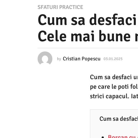
0
SFATURI PRACTICE
Cum sa desfaci
3
.
Cele mai bune
0
1
.
Cristian Popescu
by
03.01.2025
0
2
3
.
0
Cum sa desfaci u
0
2
1
pe care le poti fo
.
5
2
strici capacul. Iat
0
0
2
3
5
Cum sa desfaci
.
0
Borcan cu 