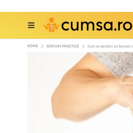
HOME
SFATURI PRACTICE
Cum sa desfaci un borcan c