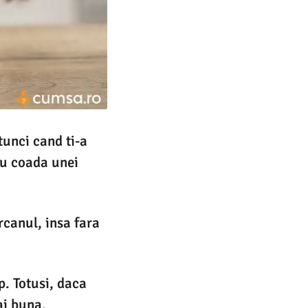
tunci cand ti-a
cu coada unei
rcanul, insa fara
. Totusi, daca
ai buna.