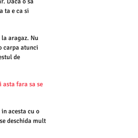
ar. Daca o sa
a ta e ca si
 la aragaz. Nu
 o carpa atunci
estul de
 asta fara sa se
 in acesta cu o
 se deschida mult