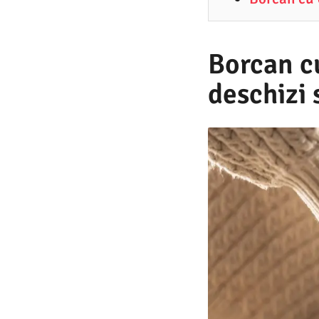
1
.
2
Borcan cu
0
deschizi 
2
5