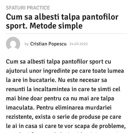
2
SFATURI PRACTICE
Cum sa albesti talpa pantofilor
4
sport. Metode simple
.
0
3
Cristian Popescu
by
24.03.2022
2
4
.
.
Cum sa albesti talpa pantofilor sport cu
0
2
3
ajutorul unor ingredinte pe care toate lumea
0
.
2
la are in bucatarie. Nu este necesar sa
2
0
renunti la incaltamintea in care te simti cel
2
2
2
mai bine doar pentru ca nu mai are talpa
2
imaculata. Pentru eliminarea murdariei
4
rezistente, exista o serie de produse pe care
.
le ai in casa si care te vor scapa de probleme,
0