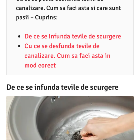
canalizare. Cum sa faci asta si care sunt
1
pasii – Cuprins:
.
2
De ce se infunda tevile de scurgere
0
Cu ce se desfunda tevile de
2
canalizare. Cum sa faci asta in
4
mod corect
De ce se infunda tevile de scurgere