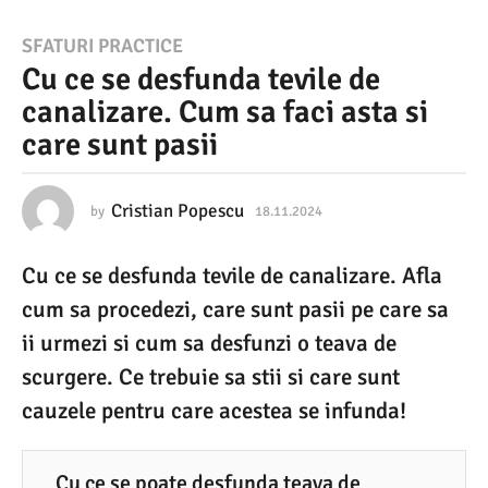
1
SFATURI PRACTICE
Cu ce se desfunda tevile de
8
canalizare. Cum sa faci asta si
.
care sunt pasii
1
1
.
Cristian Popescu
by
18.11.2024
1
8
2
.
Cu ce se desfunda tevile de canalizare. Afla
1
0
1
cum sa procedezi, care sunt pasii pe care sa
2
.
2
ii urmezi si cum sa desfunzi o teava de
4
0
scurgere. Ce trebuie sa stii si care sunt
2
1
4
cauzele pentru care acestea se infunda!
8
.
1
Cu ce se poate desfunda teava de