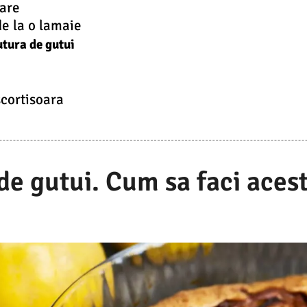
sare
de la o lamaie
tura de gutui
scortisoara
de gutui. Cum sa faci aces