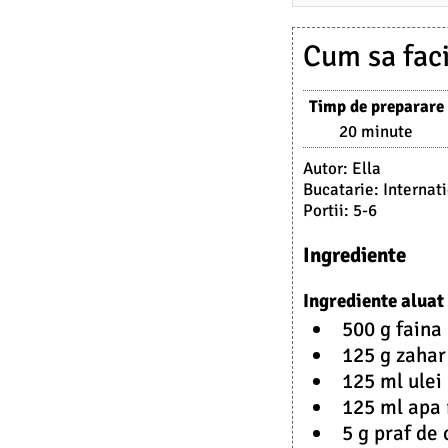
9
.
Cum sa faci
2
0
Timp de preparare
2
20 minute
3
Autor:
Ella
Bucatarie:
Internat
Portii:
5-6
Ingrediente
Ingrediente aluat
500 g faina
125 g zahar
125 ml ulei
125 ml apa 
5 g praf de 