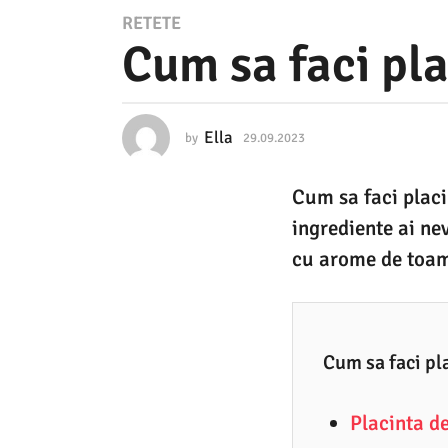
2
RETETE
Cum sa faci pla
9
.
0
Ella
by
29.09.2023
2
9
9
.
.
Cum sa faci placin
0
2
9
ingrediente ai ne
.
0
2
cu arome de toamn
2
0
2
3
3
2
Cum sa faci pl
9
.
Placinta d
0