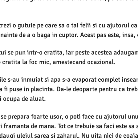
strezi o gutuie pe care sa o tai felii si cu ajutorul c
 inainte de a o baga in cuptor. Acest pas este, insa,
ui se pun intr-o cratita, iar peste acestea adaugam
 cratita la foc mic, amestecand ocazional.
ile s-au inmuiat si apa s-a evaporat complet inse
 fi puse in placinta. Da-le deoparte pentru ca trebu
ei ocupa de aluat.
 se prepara foarte usor, o poti face cu ajutorul unu
i framanta de mana. Tot ce trebuie sa faci este sa
adaugi uleiul sarea si zaharul. Nu uita nici de coaj