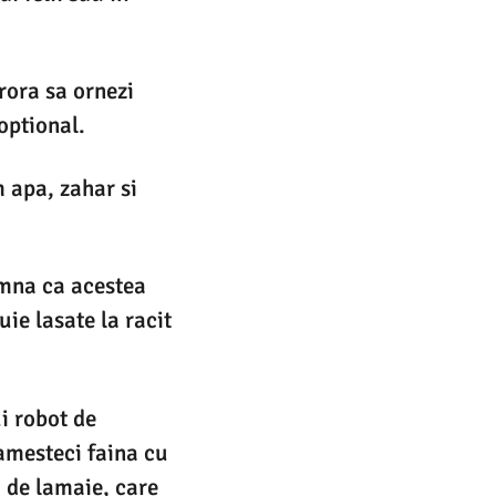
arora sa ornezi
 optional.
 apa, zahar si
amna ca acestea
ie lasate la racit
i robot de
 amesteci faina cu
a de lamaie, care