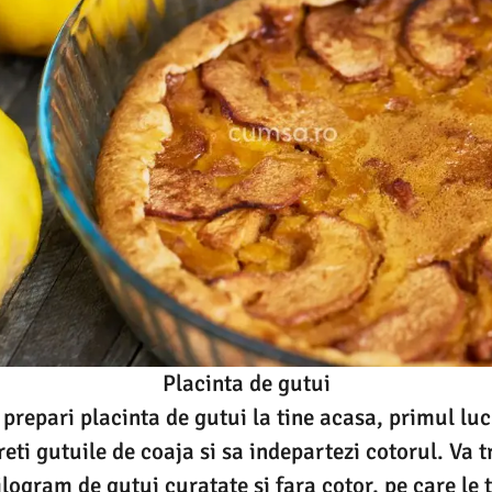
Placinta de gutui
 prepari placinta de gutui la tine acasa, primul lu
reti gutuile de coaja si sa indepartezi cotorul. Va 
ogram de gutui curatate si fara cotor, pe care le ta