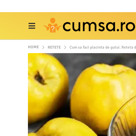
HOME
RETETE
Cum sa faci placinta de gutui. Reteta 