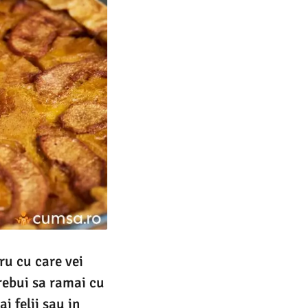
cru cu care vei
trebui sa ramai cu
i felii sau in