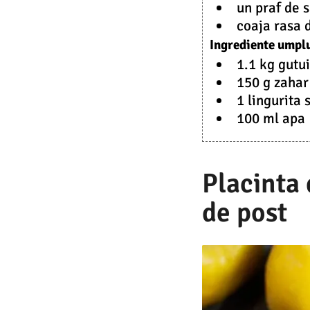
un praf de 
coaja rasa 
Ingrediente umplu
1.1 kg gutui
150 g zahar
1 lingurita 
100 ml apa
Placinta 
de post