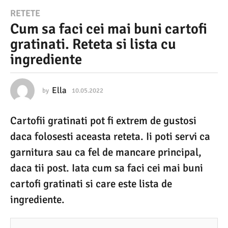
1
RETETE
Cum sa faci cei mai buni cartofi
0
gratinati. Reteta si lista cu
.
ingrediente
0
5
.
Ella
by
10.05.2022
0
6
2
.
Cartofii gratinati pot fi extrem de gustosi
0
0
4
daca folosesti aceasta reteta. Ii poti servi ca
2
.
2
garnitura sau ca fel de mancare principal,
2
0
daca tii post. Iata cum sa faci cei mai buni
2
0
3
cartofi gratinati si care este lista de
6
ingrediente.
.
0