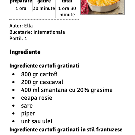
preparare
gatire
total
1 ora
30 minute
1 ora 30
minute
Autor:
Ella
Bucatarie:
Internationala
Portii:
1
Ingrediente
Ingrediente cartofi gratinati
800 gr cartofi
200 gr cascaval
400 ml smantana cu 20% grasime
ceapa rosie
sare
piper
unt sau ulei
Ingrediente cartofi gratinati in stil frantuzesc