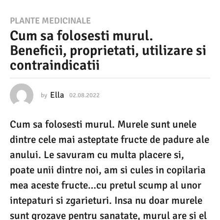
0
PLANTE MEDICINALE
Cum sa folosesti murul.
2
Beneficii, proprietati, utilizare si
.
contraindicatii
0
8
.
Ella
by
02.08.2022
0
2
2
.
Cum sa folosesti murul. Murele sunt unele
0
0
8
dintre cele mai asteptate fructe de padure ale
2
.
2
anului. Le savuram cu multa placere si,
2
0
poate unii dintre noi, am si cules in copilaria
2
0
2
mea aceste fructe…cu pretul scump al unor
2
intepaturi si zgarieturi. Insa nu doar murele
.
sunt grozave pentru sanatate, murul are si el
0