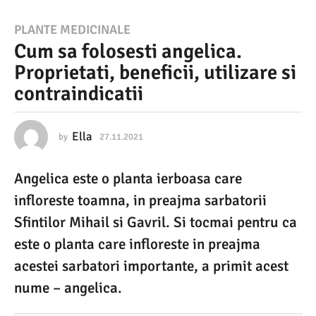
2
PLANTE MEDICINALE
Cum sa folosesti angelica.
7
Proprietati, beneficii, utilizare si
.
contraindicatii
1
1
.
Ella
by
27.11.2021
2
7
2
.
Angelica este o planta ierboasa care
1
0
1
infloreste toamna, in preajma sarbatorii
2
.
2
Sfintilor Mihail si Gavril. Si tocmai pentru ca
1
0
este o planta care infloreste in preajma
2
2
1
acestei sarbatori importante, a primit acest
7
nume – angelica.
.
1